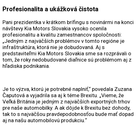
Profesionalita a ukážková čistota
Pani prezidentka v krátkom brífingu s novinármi na konci
návštevy Kia Motors Slovakia vysoko ocenila
profesionalitu a kvalitu zamestnancov spoločnosti:
„Jedným z najväčších problémov v tomto regióne je
infraštruktúra, ktorá nie je dobudovaná. Aj s
predstaviteľmi Kia Motors Slovakia sme sa rozprávali o
tom, že roky nedobudované diaľnice sú problémom aj z
hľadiska podnikania.
Je to výzva, ktorú je potrebné naplniť,“ povedala Zuzana
Čaputová a vyjadrila sa aj k téme Brexitu. „Vieme, že
Veľká Británia je jedným z najväčších exportných trhov
pre naše automobilky. A ak dôjde k Brexitu bez dohody,
tak to s najväčšou pravdepodobnosťou bude mať dopad
aj na našu automobilovú produkciu.“