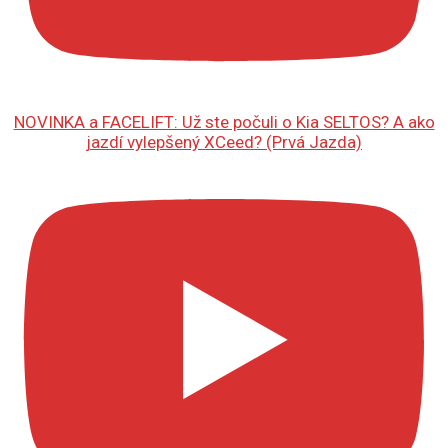
NOVINKA a FACELIFT: Už ste počuli o Kia SELTOS? A ako
jazdí vylepšený XCeed? (Prvá Jazda)