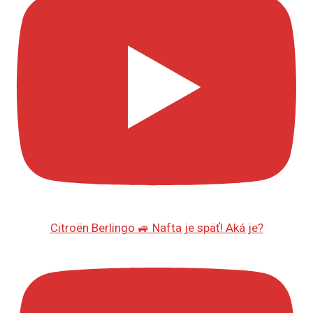
Citroën Berlingo 🚙 Nafta je späť! Aká je?