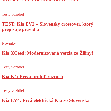
SÚVISIACE ČLÁNKY
VIAC OD AUTORA
Testy vozidiel
TEST: Kia EV2 – Slovenský crossover, ktorý
prepisuje pravidlá
Novinky
Kia XCeed: Modernizovaná verzia zo Žiliny!
Testy vozidiel
Kia K4: Prišla urobiť rozruch
Testy vozidiel
Kia EV4: Prvá elektrická Kia zo Slovenska