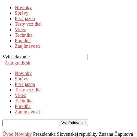
Novinky
Správy
Prvá jazda
Testy vozidiel
Video
Technika
Poradňa
Zaujímavosti
Vyhľadávanie
Autogratis.sk
Novinky
Správy
Prvá jazda
Testy vozidiel
Video
Technika
Poradňa
Zaujímavosti
Úvod
Novinky
Prezidentka Slovenskej republiky Zuzana Čaputová