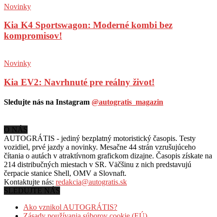
Novinky
Kia K4 Sportswagon: Moderné kombi bez
kompromisov!
Novinky
Kia EV2: Navrhnuté pre reálny život!
Sledujte nás na Instagram
@autogratis_magazin
O NÁS
AUTOGRÁTIS - jediný bezplatný motoristický časopis. Testy
vozidiel, prvé jazdy a novinky. Mesačne 44 strán vzrušujúceho
čítania o autách v
atraktívnom grafickom dizajne. Časopis získate na
214 distribučných miestach v SR. Väčšinu z nich predstavujú
čerpacie stanice Shell, OMV a Slovnaft.
Kontaktujte nás:
redakcia@autogratis.sk
SLEDUJTE NÁS
Ako vznikol AUTOGRÁTIS?
Zásady používania súborov cookie (EÚ)