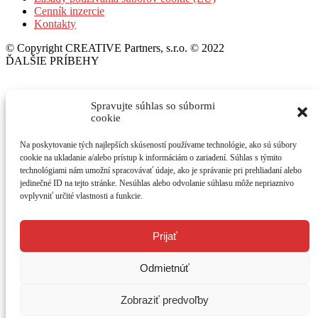
Cenník inzercie
Kontakty
© Copyright CREATIVE Partners, s.r.o. © 2022
ĎALŠIE PRÍBEHY
Volkswagen Golf a T-Roc: Nový full hybrid!
Spravujte súhlas so súbormi
cookie
6. augusta 2026
Na poskytovanie tých najlepších skúseností používame technológie, ako sú súbory
cookie na ukladanie a/alebo prístup k informáciám o zariadení. Súhlas s týmito
BMW X5: Z Číny a pre Čínu!
technológiami nám umožní spracovávať údaje, ako je správanie pri prehliadaní alebo
jedinečné ID na tejto stránke. Nesúhlas alebo odvolanie súhlasu môže nepriaznivo
6. augusta 2026
ovplyvniť určité vlastnosti a funkcie.
Porsche 911 GT3 S/C: Nahá vášeň!
Prijať
3. augusta 2026
Odmietnúť
Zobraziť predvoľby
Mercedes-Benz GLA: Hviezdna obloha nad hlavou!