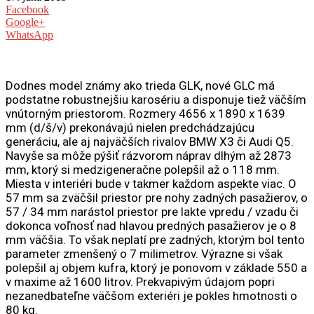
Facebook
Google+
WhatsApp
Dodnes model známy ako trieda GLK, nové GLC má
podstatne robustnejšiu karosériu a disponuje tiež väčším
vnútorným priestorom. Rozmery 4656 x 1890 x 1639
mm (d/š/v) prekonávajú nielen predchádzajúcu
generáciu, ale aj najväčších rivalov BMW X3 či Audi Q5.
Navyše sa môže pýšiť rázvorom náprav dlhým až 2873
mm, ktorý si medzigeneračne polepšil až o 118 mm.
Miesta v interiéri bude v takmer každom aspekte viac. O
57 mm sa zväčšil priestor pre nohy zadných pasažierov, o
57 / 34 mm narástol priestor pre lakte vpredu / vzadu či
dokonca voľnosť nad hlavou predných pasažierov je o 8
mm väčšia. To však neplatí pre zadných, ktorým bol tento
parameter zmenšený o 7 milimetrov. Výrazne si však
polepšil aj objem kufra, ktorý je ponovom v základe 550 a
v maxime až 1600 litrov. Prekvapivým údajom popri
nezanedbateľne väčšom exteriéri je pokles hmotnosti o
80 kg.