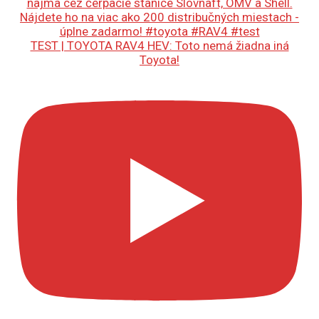
TEST | TOYOTA RAV4 HEV: Toto nemá žiadna iná
Toyota!