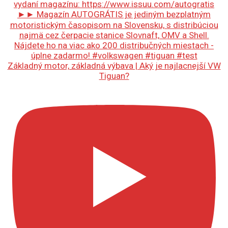
Základný motor, základná výbava | Aký je najlacnejší VW
Tiguan?