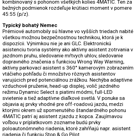
kombinovaný s pohonom všetkých kolies 4MATIC. Ten za
bežných podmienok rozdeľuje krútiaci moment v pomere
45:55 (p/z).
Typický bohatý Nemec
Prémiové automobily sú hlavne vo vyšších triedach nabité
všetkou možnou bezpečnostnou technikou, ktorá je k
dispozícii. Výnimkou nie je ani GLC. Elektronickú
asistenciu tvoria systémy ako aktívny asistent zotrvania v
jazdnom pruhu, sledovanie mŕtvych uhlov, sledovanie
dopravného značenia s funkciou Wrong Way Warning,
aktívny parkovací asistent s 360° kamerovým zobrazením
vtáčieho pohľadu či množstvo rôznych asistentov
varujúcich pred potenciálnou zrážkou. Nechýba adaptívne
vzduchové pruženie, head-up displej, volič jazdného
režimu Dynamic Select s piatimi módmi, full-LED
svietenie a tiež adaptívne diaľkové svetlá. V ponuke sa
objavia aj prvky vhodné pre off-roadovú jazdu, medzi
ktorými okrem už spomenutého štandardného pohonu
4MATIC patrí aj asistent zjazdu z kopca. Zaujímavou
voľbou v príplatkovom zozname budú prvky
poloautonómneho riadenia, ktoré zahŕňajú napr. asistent
riadenia či funkciu Stop & Go Pilot.