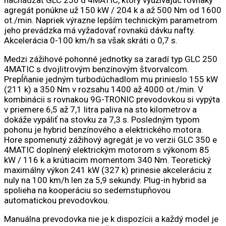
agregát ponúkne už 150 kW / 204 k a až 500 Nm od 1600
ot./min. Napriek výrazne lepším technickým parametrom
jeho prevádzka má vyžadovať rovnakú dávku nafty.
Akcelerácia 0-100 km/h sa však skráti o 0,7 s.
Medzi zážihové pohonné jednotky sa zaradí typ GLC 250
4MATIC s dvojlitrovým benzínovým štvorvalcom.
Prepĺňanie jedným turbodúchadlom mu prinieslo 155 kW
(211 k) a 350 Nm v rozsahu 1400 až 4000 ot./min. V
kombinácii s rovnakou 9G-TRONIC prevodovkou si vypýta
v priemere 6,5 až 7,1 litra paliva na sto kilometrov a
dokáže vypáliť na stovku za 7,3 s. Posledným typom
pohonu je hybrid benzínového a elektrického motora.
Hore spomenutý zážihový agregát je vo verzii GLC 350 e
4MATIC doplnený elektrickým motorom s výkonom 85
kW / 116 k a krútiacim momentom 340 Nm. Teoretický
maximálny výkon 241 kW (327 k) prinesie akceleráciu z
nuly na 100 km/h len za 5,9 sekundy. Plug-in hybrid sa
spolieha na kooperáciu so sedemstupňovou
automatickou prevodovkou.
Manuálna prevodovka nie je k dispozícii a každý model je