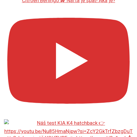
Citroën Berlingo 🚙 Nafta je späť! Aká je?