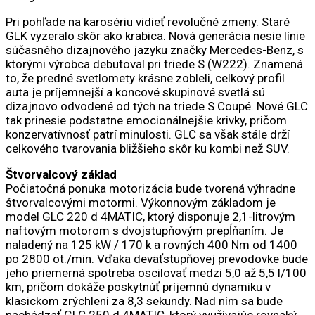
Pri pohľade na karosériu vidieť revolučné zmeny. Staré
GLK vyzeralo skôr ako krabica. Nová generácia nesie línie
súčasného dizajnového jazyku značky Mercedes-Benz, s
ktorými výrobca debutoval pri triede S (W222). Znamená
to, že predné svetlomety krásne zobleli, celkový profil
auta je príjemnejší a koncové skupinové svetlá sú
dizajnovo odvodené od tých na triede S Coupé. Nové GLC
tak prinesie podstatne emocionálnejšie krivky, pričom
konzervatívnosť patrí minulosti. GLC sa však stále drží
celkového tvarovania bližšieho skôr ku kombi než SUV.
Štvorvalcový základ
Počiatočná ponuka motorizácia bude tvorená výhradne
štvorvalcovými motormi. Výkonnovým základom je
model GLC 220 d 4MATIC, ktorý disponuje 2,1-litrovým
naftovým motorom s dvojstupňovým prepĺňaním. Je
naladený na 125 kW / 170 k a rovných 400 Nm od 1400
po 2800 ot./min. Vďaka deväťstupňovej prevodovke bude
jeho priemerná spotreba oscilovať medzi 5,0 až 5,5 l/100
km, pričom dokáže poskytnúť príjemnú dynamiku v
klasickom zrýchlení za 8,3 sekundy. Nad ním sa bude
nachádzať GLC 250 d 4MATIC, ktorý využívajúc rovnaký