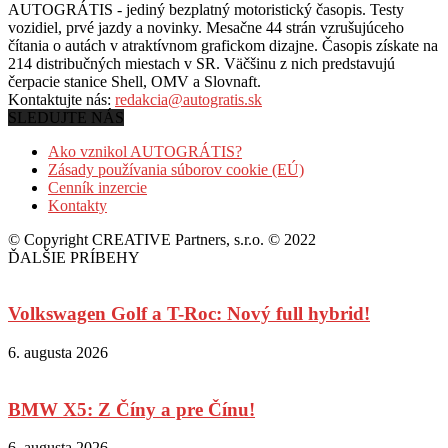
AUTOGRÁTIS - jediný bezplatný motoristický časopis. Testy
vozidiel, prvé jazdy a novinky. Mesačne 44 strán vzrušujúceho
čítania o autách v
atraktívnom grafickom dizajne. Časopis získate na
214 distribučných miestach v SR. Väčšinu z nich predstavujú
čerpacie stanice Shell, OMV a Slovnaft.
Kontaktujte nás:
redakcia@autogratis.sk
SLEDUJTE NÁS
Ako vznikol AUTOGRÁTIS?
Zásady používania súborov cookie (EÚ)
Cenník inzercie
Kontakty
© Copyright CREATIVE Partners, s.r.o. © 2022
ĎALŠIE PRÍBEHY
Volkswagen Golf a T-Roc: Nový full hybrid!
6. augusta 2026
BMW X5: Z Číny a pre Čínu!
6. augusta 2026