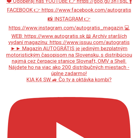
KIA K4 SW 🚙 Čo ty a oktávka kombi?