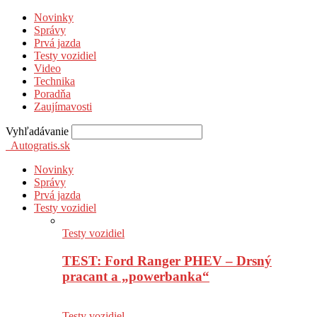
Novinky
Správy
Prvá jazda
Testy vozidiel
Video
Technika
Poradňa
Zaujímavosti
Vyhľadávanie
Autogratis.sk
Novinky
Správy
Prvá jazda
Testy vozidiel
Testy vozidiel
TEST: Ford Ranger PHEV – Drsný
pracant a „powerbanka“
Testy vozidiel