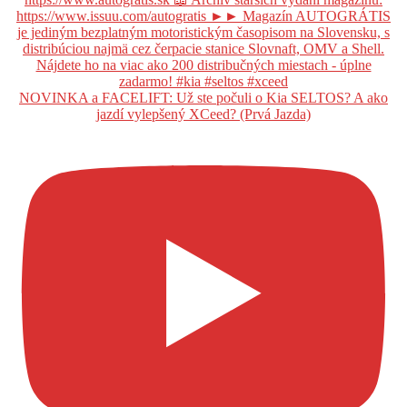
NOVINKA a FACELIFT: Už ste počuli o Kia SELTOS? A ako
jazdí vylepšený XCeed? (Prvá Jazda)