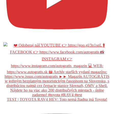
TEST | TOYOTA RAV4 HEV: Toto nemá žiadna iná Toyota!