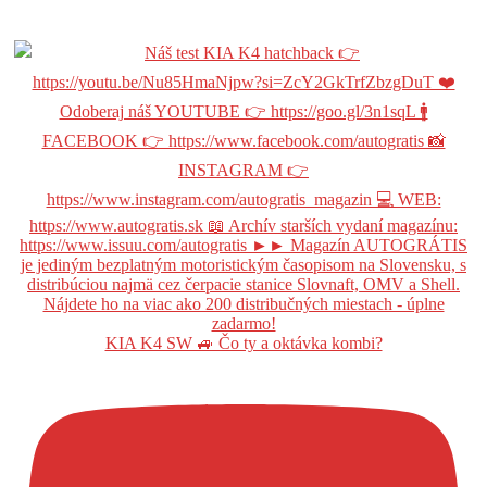
KIA K4 SW 🚙 Čo ty a oktávka kombi?