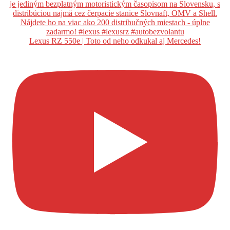
Lexus RZ 550e | Toto od neho odkukal aj Mercedes!