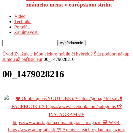
známeho mena v európskom strihu
Video
Technika
Poradňa
Zaujímavosti
Úvod
Zvažujete kúpu elektromobilu či hybridu? Štát podporí nákup
sumou až päťtisíc eur
00_1479028216
00_1479028216