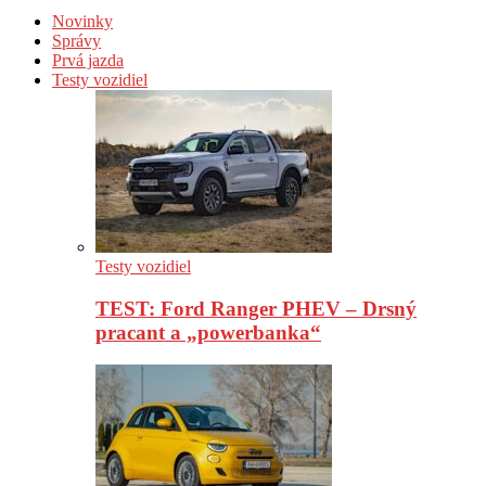
Novinky
Správy
Prvá jazda
Testy vozidiel
Testy vozidiel
TEST: Ford Ranger PHEV – Drsný
pracant a „powerbanka“