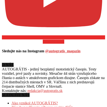
ODOBERAŤ
Sledujte nás na Instagram
@autogratis_magazin
O NÁS
AUTOGRÁTIS - jediný bezplatný motoristický časopis. Testy
vozidiel, prvé jazdy a novinky. Mesačne 44 strán vzrušujúceho
čítania o autách v
atraktívnom grafickom dizajne. Časopis získate na
214 distribučných miestach v SR. Väčšinu z nich predstavujú
čerpacie stanice Shell, OMV a Slovnaft.
Kontaktujte nás:
redakcia@autogratis.sk
SLEDUJTE NÁS
Ako vznikol AUTOGRÁTIS?