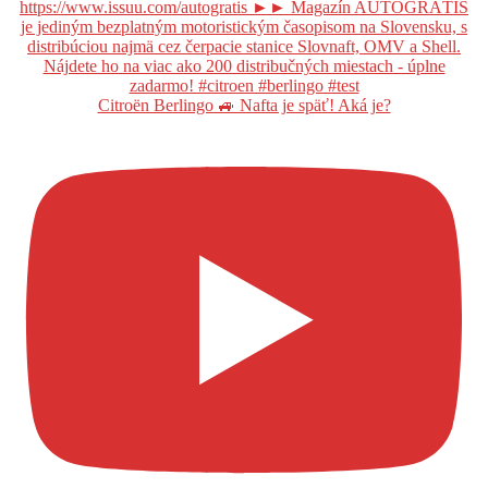
Citroën Berlingo 🚙 Nafta je späť! Aká je?