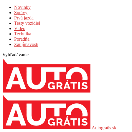
Novinky
Správy
Prvá jazda
Testy vozidiel
Video
Technika
Poradňa
Zaujímavosti
Vyhľadávanie
Autogratis.sk