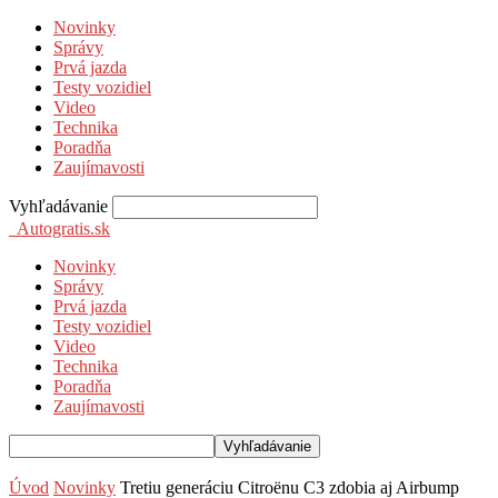
Novinky
Správy
Prvá jazda
Testy vozidiel
Video
Technika
Poradňa
Zaujímavosti
Vyhľadávanie
Autogratis.sk
Novinky
Správy
Prvá jazda
Testy vozidiel
Video
Technika
Poradňa
Zaujímavosti
Úvod
Novinky
Tretiu generáciu Citroënu C3 zdobia aj Airbump