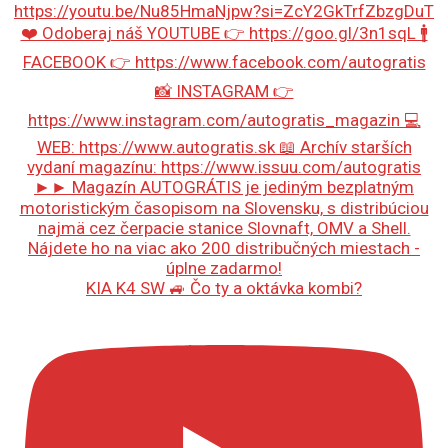
KIA K4 SW 🚙 Čo ty a oktávka kombi?