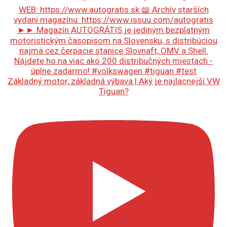
Základný motor, základná výbava | Aký je najlacnejší VW
Tiguan?