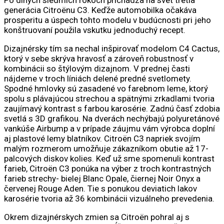
Po dlhých siedmich rokoch prichádza na svet tretia
generácia Citroënu C3. Keďže automobilka očakáva
prosperitu a úspech tohto modelu v budúcnosti pri jeho
konštruovaní použila vskutku jednoduchý recept.
Dizajnérsky tím sa nechal inšpirovať modelom C4 Cactus,
ktorý v sebe skrýva hravosť a zároveň robustnosť v
kombinácii so štýlovým dizajnom. V prednej časti
nájdeme v troch líniách delené predné svetlomety.
Spodné hmlovky sú zasadené vo farebnom leme, ktorý
spolu s plávajúcou strechou a spätnými zrkadlami tvoria
zaujímavý kontrast s farbou karosérie. Zadnú časť zdobia
svetlá s 3D grafikou. Na dverách nechýbajú polyuretánové
vankúše Airbump a v prípade záujmu vám výrobca doplní
aj plastové lemy blatníkov. Citroën C3 napriek svojím
malým rozmerom umožňuje zákazníkom obutie až 17-
palcových diskov kolies. Keď už sme spomenuli kontrast
farieb, Citroën C3 ponúka na výber z troch kontrastných
farieb strechy- bielej Blanc Opale, čiernej Noir Onyx a
červenej Rouge Aden. Tie s ponukou deviatich lakov
karosérie tvoria až 36 kombinácii vizuálneho prevedenia.
Okrem dizajnérskych zmien sa Citroën pohral aj s