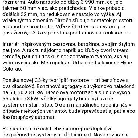
rozmermi. Auto narástlo do dĺžky 3 990 mm, čo je o
takmer 50 mm viac, ako predchodca. V šírke pribudlo
ďalších 22 mm, no redukovanie nastalo vo výške. Aj
vďaka týmto zmenám Citroën sľubuje dostatok priestoru
a pohodlné prostredie. Vďaka štedrému priestoru pre
pasažierov, C3-ka v podstate predstihovala konkurencii.
Interiér inšpirovaným cestovnou batožinou svojim štýlom
zaujme. A tak tu nájdeme napríklad kľučky dverí v tvare
remeňa, palubnú dosku s horizontálnym tvarom, ako aj
vyhotovenia ako Metropolitan, Urban Red a luxusné Hype
Colorao.
Ponuku novej C3-ky tvorí päť motorov – tri benzínové a
dva dieselové. Benzínové agregáty sú výkonovo naladené
na 50, 60 a 81 kW. Dieselová motorizácia sľubuje výkon
55 alebo 73 kW. Všetky agregáty budú vybavené
systémom štart-stop. Okrem manuálneho radenia nás v
prípade niektorých variantov bude sprevádzať aj päť alebo
šesťstupňový automat.
Po siedmich rokoch treba samorejme doplniť aj
bezpečnostné systémy a infotainment. Nové rozhranie