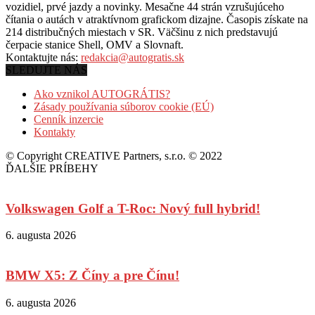
vozidiel, prvé jazdy a novinky. Mesačne 44 strán vzrušujúceho
čítania o autách v
atraktívnom grafickom dizajne. Časopis získate na
214 distribučných miestach v SR. Väčšinu z nich predstavujú
čerpacie stanice Shell, OMV a Slovnaft.
Kontaktujte nás:
redakcia@autogratis.sk
SLEDUJTE NÁS
Ako vznikol AUTOGRÁTIS?
Zásady používania súborov cookie (EÚ)
Cenník inzercie
Kontakty
© Copyright CREATIVE Partners, s.r.o. © 2022
ĎALŠIE PRÍBEHY
Volkswagen Golf a T-Roc: Nový full hybrid!
6. augusta 2026
BMW X5: Z Číny a pre Čínu!
6. augusta 2026