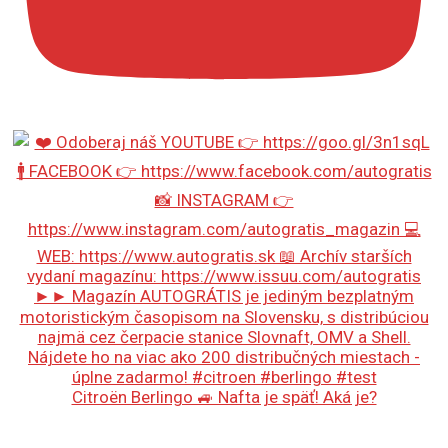
Citroën Berlingo 🚙 Nafta je späť! Aká je?