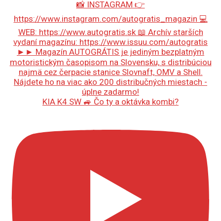
KIA K4 SW 🚙 Čo ty a oktávka kombi?