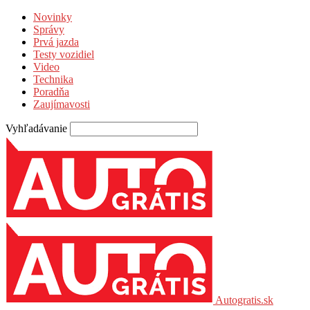
Novinky
Správy
Prvá jazda
Testy vozidiel
Video
Technika
Poradňa
Zaujímavosti
Vyhľadávanie
Autogratis.sk