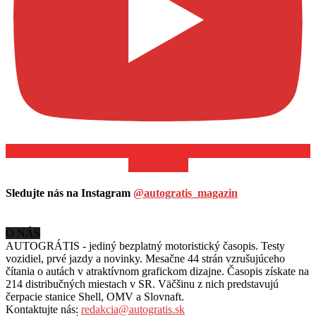
ODOBERAŤ
Sledujte nás na Instagram
@autogratis_magazin
O NÁS
AUTOGRÁTIS - jediný bezplatný motoristický časopis. Testy
vozidiel, prvé jazdy a novinky. Mesačne 44 strán vzrušujúceho
čítania o autách v
atraktívnom grafickom dizajne. Časopis získate na
214 distribučných miestach v SR. Väčšinu z nich predstavujú
čerpacie stanice Shell, OMV a Slovnaft.
Kontaktujte nás:
redakcia@autogratis.sk