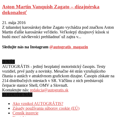
Aston Martin Vanquish Zagato – dizajnérska
dokonalosť
21. mája 2016
Z talianskej karosárskej dielne Zagato vychádza pod značkou Aston
Martin ďalšie karosárske veľdielo. Veľkolepý dizajnový kúsok si
budú mocť návštevníci prehliadnuť už zajtra v...
Sledujte nás na Instagram
@autogratis_magazin
O NÁS
AUTOGRÁTIS - jediný bezplatný motoristický časopis. Testy
vozidiel, prvé jazdy a novinky. Mesačne 44 strán vzrušujúceho
čítania o autách v
atraktívnom grafickom dizajne. Časopis získate na
214 distribučných miestach v SR. Väčšinu z nich predstavujú
čerpacie stanice Shell, OMV a Slovnaft.
Kontaktujte nás:
redakcia@autogratis.sk
SLEDUJTE NÁS
Ako vznikol AUTOGRÁTIS?
Zásady používania súborov cookie (EÚ)
Cenník inzercie