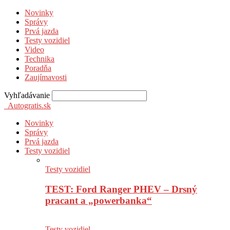
Novinky
Správy
Prvá jazda
Testy vozidiel
Video
Technika
Poradňa
Zaujímavosti
Vyhľadávanie
Autogratis.sk
Novinky
Správy
Prvá jazda
Testy vozidiel
Testy vozidiel
TEST: Ford Ranger PHEV – Drsný
pracant a „powerbanka“
Testy vozidiel