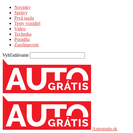
Novinky
Správy
Prvá jazda
Testy vozidiel
Video
Technika
Poradňa
Zaujímavosti
Vyhľadávanie
Autogratis.sk