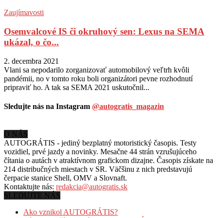
Zaujímavosti
Osemvalcové IS či okruhový sen: Lexus na SEMA
ukázal, o čo...
2. decembra 2021
Vlani sa nepodarilo zorganizovať automobilový veľtrh kvôli
pandémii, no v tomto roku boli organizátori pevne rozhodnutí
pripraviť ho. A tak sa SEMA 2021 uskutočnil...
Sledujte nás na Instagram
@autogratis_magazin
O NÁS
AUTOGRÁTIS - jediný bezplatný motoristický časopis. Testy
vozidiel, prvé jazdy a novinky. Mesačne 44 strán vzrušujúceho
čítania o autách v
atraktívnom grafickom dizajne. Časopis získate na
214 distribučných miestach v SR. Väčšinu z nich predstavujú
čerpacie stanice Shell, OMV a Slovnaft.
Kontaktujte nás:
redakcia@autogratis.sk
SLEDUJTE NÁS
Ako vznikol AUTOGRÁTIS?