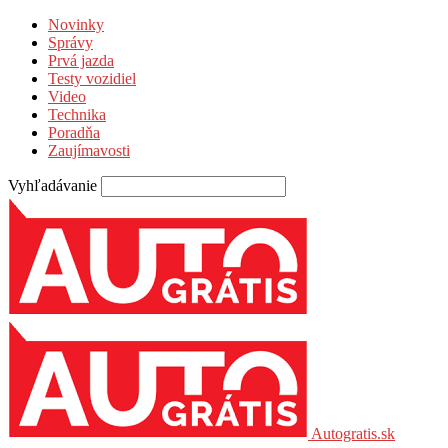
Novinky
Správy
Prvá jazda
Testy vozidiel
Video
Technika
Poradňa
Zaujímavosti
Vyhľadávanie
Autogratis.sk