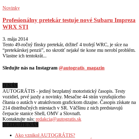
Novinky
Profesionálny pretekár testuje nové Subaru Impreza
WRX STI
3. mája 2014
Tento 49-ročný fínsky pretekár, držiteľ 4 trofejí WRC, je síce na
“pretekárskej penzii”, no skrotiť nejaké tie kone mu nerobí problém.
Vlastne ich tentokrát...
Sledujte nás na Instagram
@autogratis_magazin
O NÁS
AUTOGRÁTIS - jediný bezplatný motoristický časopis. Testy
vozidiel, prvé jazdy a novinky. Mesačne 44 strán vzrušujúceho
čítania o autách v
atraktívnom grafickom dizajne. Časopis získate na
214 distribučných miestach v SR. Väčšinu z nich predstavujú
čerpacie stanice Shell, OMV a Slovnaft.
Kontaktujte nás:
redakcia@autogratis.sk
SLEDUJTE NÁS
Ako vznikol AUTOGRÁTIS?