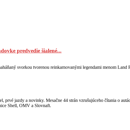
ovke predvedie šialené...
naháňaný svorkou tvorenou reinkarnovanými legendami menom Land R
, prvé jazdy a novinky. Mesačne 44 strán vzrušujúceho čítania o autá
anice Shell, OMV a Slovnaft.