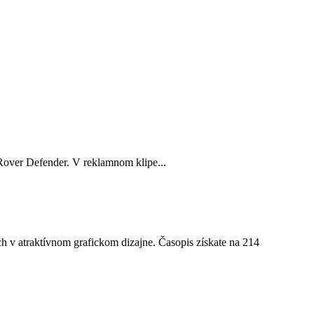
over Defender. V reklamnom klipe...
ch v
atraktívnom grafickom dizajne. Časopis získate na 214