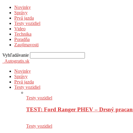
Novinky
Správy
Prvá jazda
Testy vozidiel
Video
Technika
Poradňa
Zaujímavosti
Vyhľadávanie
Autogratis.sk
Novinky
Správy
Prvá jazda
Testy vozidiel
Testy vozidiel
TEST: Ford Ranger PHEV – Drsný pracan
Testy vozidiel