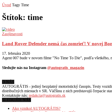
Úvod
Tagy
Time
Štítok: time
Zaujímavosti
Land Rover Defender nemá čas zomrieť! V novej Bond
17. februára 2020
Agent 007 bude v novom filme "No Time To Die", podľa všetkého, 
Sledujte nás na Instagram
@autogratis_magazin
O NÁS
AUTOGRÁTIS - jediný bezplatný motoristický časopis. Testy vozidiel
distribučných miestach v SR. Väčšinu z nich predstavujú čerpacie st
Kontaktujte nás:
redakcia@autogratis.sk
SLEDUJTE NÁS
Ako vznikol AUTOGRÁTIS?