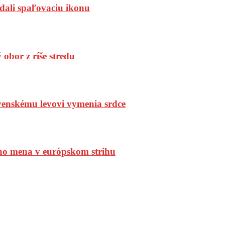
dali spaľovaciu ikonu
bor z ríše stredu
enskému levovi vymenia srdce
ho mena v európskom strihu