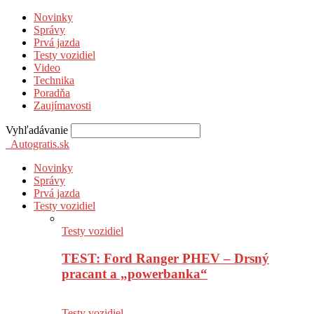
Novinky
Správy
Prvá jazda
Testy vozidiel
Video
Technika
Poradňa
Zaujímavosti
Vyhľadávanie
Autogratis.sk
Novinky
Správy
Prvá jazda
Testy vozidiel
Testy vozidiel
TEST: Ford Ranger PHEV – Drsný
pracant a „powerbanka“
Testy vozidiel