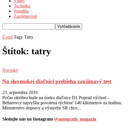
Video
Technika
Poradňa
Zaujímavosti
Úvod
Tagy
Tatry
Štítok: tatry
Novinky
Na slovenskej diaľnici prebieha zaujímavý test
23. septembra 2019
Počas októbra bude na úseku diaľnice D1 Poprad východ -
Beharovce najvyššia povolená rýchlosť 140 kilometrov za hodinu.
Ministerstvo dopravy a výstavby SR chce...
Sledujte nás na Instagram
@autogratis_magazin