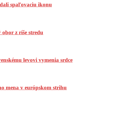
dali spaľovaciu ikonu
bor z ríše stredu
enskému levovi vymenia srdce
ho mena v európskom strihu