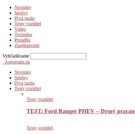
Novinky
Správy
Prvá jazda
Testy vozidiel
Video
Technika
Poradňa
Zaujímavosti
Vyhľadávanie
Autogratis.sk
Novinky
Správy
Prvá jazda
Testy vozidiel
Testy vozidiel
TEST: Ford Ranger PHEV – Drsný pracan
Testy vozidiel