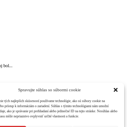
 bol...
Spravujte súhlas so súbormi cookie
ch v
atraktívnom grafickom dizajne. Časopis získate na 214
ie tých najlepších skúseností používame technológie, ako sú súbory cookie na
ebo prístup k informáciám o zariadení. Súhlas s týmito technológiami nám umožní
aje, ako je správanie pri prehliadaní alebo jedinečné ID na tejto stránke. Nesúhlas alebo
asu môže nepriaznivo ovplyvniť určité vlastnosti a funkcie.