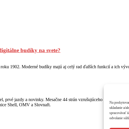
digitálne budíky na svete?
 roku 1902. Moderné budíky majú aj celý rad ďalších funkcií a ich vývoj
, prvé jazdy a novinky. Mesačne 44 strán vzrušujúceho čítania o autá
Na poskytovan
anice Shell, OMV a Slovnaft.
ukladanie a/al
spracovávať úd
odvolanie súhl