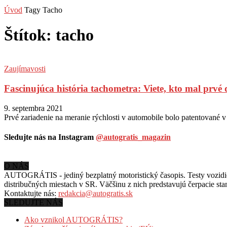
Úvod
Tagy
Tacho
Štítok: tacho
Zaujímavosti
Fascinujúca história tachometra: Viete, kto mal prvé 
9. septembra 2021
Prvé zariadenie na meranie rýchlosti v automobile bolo patentované v
Sledujte nás na Instagram
@autogratis_magazin
O NÁS
AUTOGRÁTIS - jediný bezplatný motoristický časopis. Testy vozidiel
distribučných miestach v SR. Väčšinu z nich predstavujú čerpacie st
Kontaktujte nás:
redakcia@autogratis.sk
SLEDUJTE NÁS
Ako vznikol AUTOGRÁTIS?