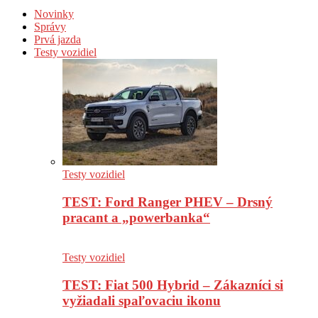
Novinky
Správy
Prvá jazda
Testy vozidiel
Testy vozidiel
TEST: Ford Ranger PHEV – Drsný
pracant a „powerbanka“
Testy vozidiel
TEST: Fiat 500 Hybrid – Zákazníci si
vyžiadali spaľovaciu ikonu