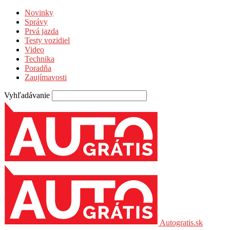
Novinky
Správy
Prvá jazda
Testy vozidiel
Video
Technika
Poradňa
Zaujímavosti
Vyhľadávanie
Autogratis.sk