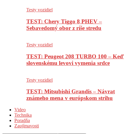
Testy vozidiel
TEST: Chery Tiggo 8 PHEV –
Sebavedomý obor z ríše stredu
Testy vozidiel
TEST: Peugeot 208 TURBO 100 – Keď
slovenskému levovi vymenia srdce
Testy vozidiel
TEST: Mitsubishi Grandis – Návrat
známeho mena v európskom strihu
Video
Technika
Poradňa
Zaujímavosti