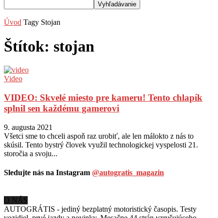
Úvod
Tagy
Stojan
Štítok: stojan
Video
VIDEO: Skvelé miesto pre kameru! Tento chlapík
splnil sen každému gamerovi
9. augusta 2021
Všetci sme to chceli aspoň raz urobiť, ale len málokto z nás to
skúsil. Tento bystrý človek využil technologickej vyspelosti 21.
storočia a svoju...
Sledujte nás na Instagram
@autogratis_magazin
O NÁS
AUTOGRÁTIS - jediný bezplatný motoristický časopis. Testy
vozidiel, prvé jazdy a novinky. Mesačne 44 strán vzrušujúceho