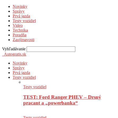
Novinky
Správy
Prvá jazda
Testy vozidiel
Video
Technika
Poradňa
Zaujímavosti
Vyhľadávanie
Autogratis.sk
Novinky
Správy
Prvá jazda
Testy vozidiel
Testy vozidiel
TEST: Ford Ranger PHEV – Drsný
pracant a „powerbanka“
Testy vozidiel