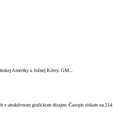
inskej Ameriky a Južnej Kórey. GM...
ch v
atraktívnom grafickom dizajne. Časopis získate na 214