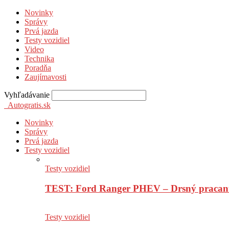
Novinky
Správy
Prvá jazda
Testy vozidiel
Video
Technika
Poradňa
Zaujímavosti
Vyhľadávanie
Autogratis.sk
Novinky
Správy
Prvá jazda
Testy vozidiel
Testy vozidiel
TEST: Ford Ranger PHEV – Drsný pracan
Testy vozidiel