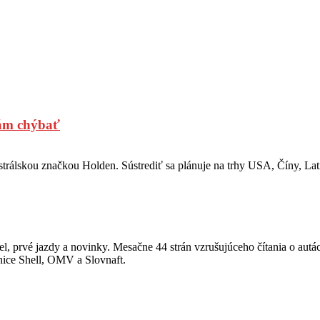
nám chýbať
trálskou značkou Holden. Sústrediť sa plánuje na trhy USA, Číny, Lat
, prvé jazdy a novinky. Mesačne 44 strán vzrušujúceho čítania o autá
anice Shell, OMV a Slovnaft.