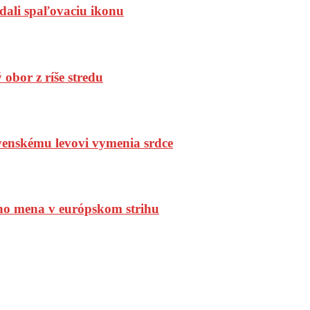
dali spaľovaciu ikonu
bor z ríše stredu
enskému levovi vymenia srdce
ho mena v európskom strihu