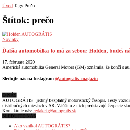
Úvod
Tagy
Prečo
Štítok: prečo
Novinky
Ďalšia automobilka to má za sebou: Holden, budeš 
17. februára 2020
Americká automobilka General Motors (GM) oznámila, že končí s aus
Sledujte nás na Instagram
@autogratis_magazin
O NÁS
AUTOGRÁTIS - jediný bezplatný motoristický časopis. Testy vozidiel
distribučných miestach v SR. Väčšinu z nich predstavujú čerpacie st
Kontaktujte nás:
redakcia@autogratis.sk
SLEDUJTE NÁS
Ako vznikol AUTOGRÁTIS?