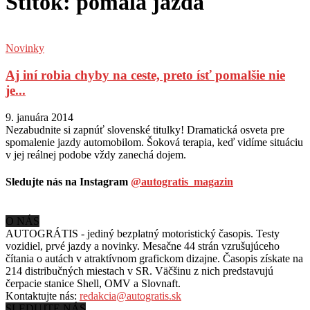
Štítok: pomala jazda
Novinky
Aj iní robia chyby na ceste, preto ísť pomalšie nie
je...
9. januára 2014
Nezabudnite si zapnúť slovenské titulky! Dramatická osveta pre
spomalenie jazdy automobilom. Šoková terapia, keď vidíme situáciu
v jej reálnej podobe vždy zanechá dojem.
Sledujte nás na Instagram
@autogratis_magazin
O NÁS
AUTOGRÁTIS - jediný bezplatný motoristický časopis. Testy
vozidiel, prvé jazdy a novinky. Mesačne 44 strán vzrušujúceho
čítania o autách v
atraktívnom grafickom dizajne. Časopis získate na
214 distribučných miestach v SR. Väčšinu z nich predstavujú
čerpacie stanice Shell, OMV a Slovnaft.
Kontaktujte nás:
redakcia@autogratis.sk
SLEDUJTE NÁS