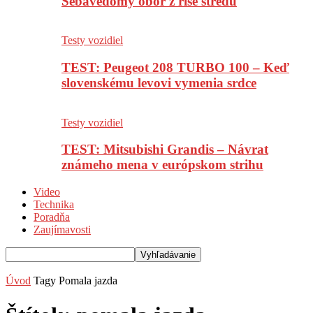
Sebavedomý obor z ríše stredu
Testy vozidiel
TEST: Peugeot 208 TURBO 100 – Keď
slovenskému levovi vymenia srdce
Testy vozidiel
TEST: Mitsubishi Grandis – Návrat
známeho mena v európskom strihu
Video
Technika
Poradňa
Zaujímavosti
Úvod
Tagy
Pomala jazda