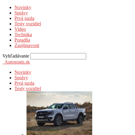
Novinky
Správy
Prvá jazda
Testy vozidiel
Video
Technika
Poradňa
Zaujímavosti
Vyhľadávanie
Autogratis.sk
Novinky
Správy
Prvá jazda
Testy vozidiel