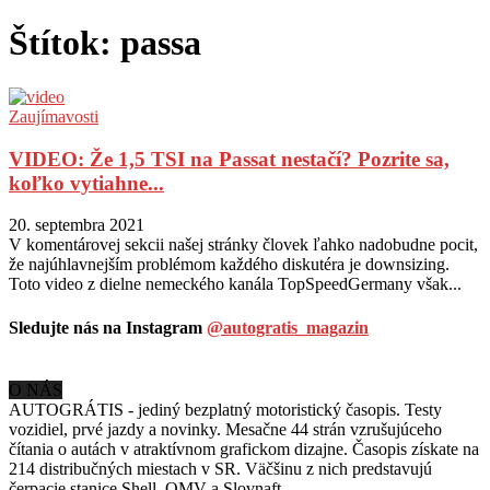
Štítok: passa
Zaujímavosti
VIDEO: Že 1,5 TSI na Passat nestačí? Pozrite sa,
koľko vytiahne...
20. septembra 2021
V komentárovej sekcii našej stránky človek ľahko nadobudne pocit,
že najúhlavnejším problémom každého diskutéra je downsizing.
Toto video z dielne nemeckého kanála TopSpeedGermany však...
Sledujte nás na Instagram
@autogratis_magazin
O NÁS
AUTOGRÁTIS - jediný bezplatný motoristický časopis. Testy
vozidiel, prvé jazdy a novinky. Mesačne 44 strán vzrušujúceho
čítania o autách v
atraktívnom grafickom dizajne. Časopis získate na
214 distribučných miestach v SR. Väčšinu z nich predstavujú
čerpacie stanice Shell, OMV a Slovnaft.