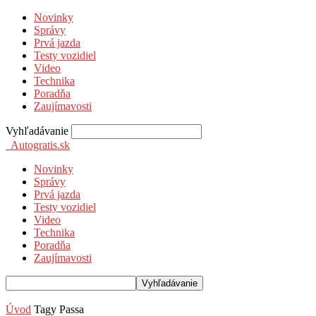
Novinky
Správy
Prvá jazda
Testy vozidiel
Video
Technika
Poradňa
Zaujímavosti
Vyhľadávanie
Autogratis.sk
Novinky
Správy
Prvá jazda
Testy vozidiel
Video
Technika
Poradňa
Zaujímavosti
Úvod
Tagy
Passa