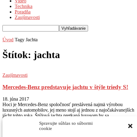
Video
Technika
Poradňa
Zaujímavosti
Úvod
Tagy
Jachta
Štítok: jachta
Zaujímavosti
Mercedes-Benz predstavuje jachtu v štýle triedy S!
18. júna 2017
Hoci je Mercedes-Benz spoločnosť preslávená najmä výrobou
luxusných automobilov, jej meno stojí aj jednou z najočakávanejších
jácht tohto roka. Štýlová jachta pretkaná luxusom by sa...
Spravujte súhlas so súbormi
Sledujte nás na Instagram
@autogratis_magazin
cookie