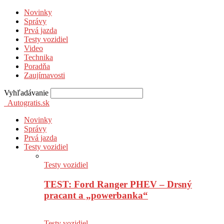
Novinky
Správy
Prvá jazda
Testy vozidiel
Video
Technika
Poradňa
Zaujímavosti
Vyhľadávanie
Autogratis.sk
Novinky
Správy
Prvá jazda
Testy vozidiel
Testy vozidiel
TEST: Ford Ranger PHEV – Drsný
pracant a „powerbanka“
Testy vozidiel