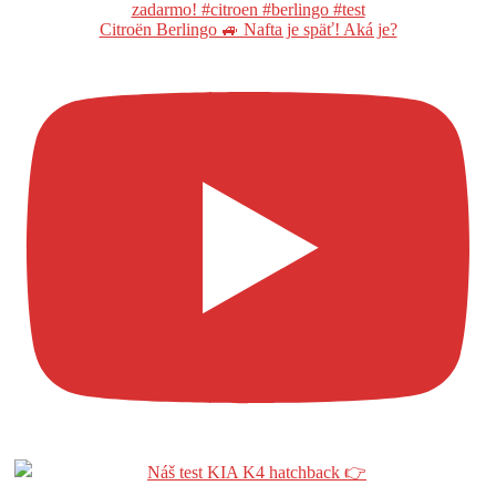
Citroën Berlingo 🚙 Nafta je späť! Aká je?