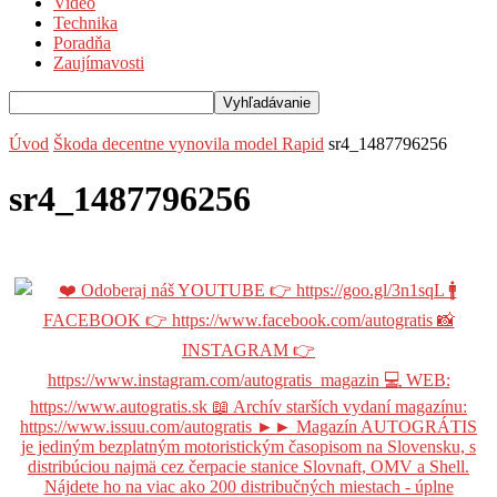
Video
Technika
Poradňa
Zaujímavosti
Úvod
Škoda decentne vynovila model Rapid
sr4_1487796256
sr4_1487796256