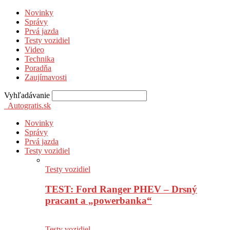
Novinky
Správy
Prvá jazda
Testy vozidiel
Video
Technika
Poradňa
Zaujímavosti
Vyhľadávanie
Autogratis.sk
Novinky
Správy
Prvá jazda
Testy vozidiel
Testy vozidiel
TEST: Ford Ranger PHEV – Drsný
pracant a „powerbanka“
Testy vozidiel