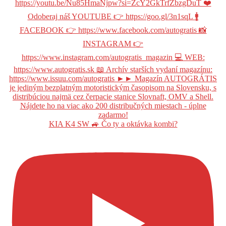
KIA K4 SW 🚙 Čo ty a oktávka kombi?