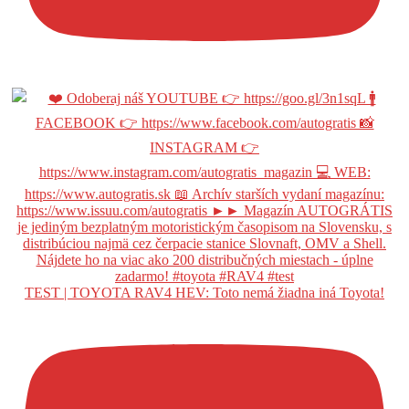
TEST | TOYOTA RAV4 HEV: Toto nemá žiadna iná Toyota!