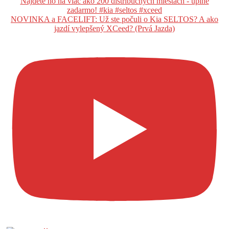
NOVINKA a FACELIFT: Už ste počuli o Kia SELTOS? A ako
jazdí vylepšený XCeed? (Prvá Jazda)