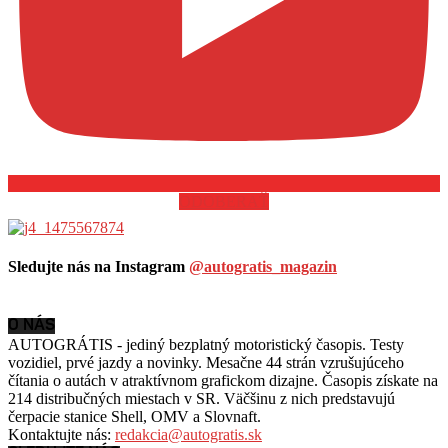
ODOBERAŤ
Sledujte nás na Instagram
@autogratis_magazin
O NÁS
AUTOGRÁTIS - jediný bezplatný motoristický časopis. Testy
vozidiel, prvé jazdy a novinky. Mesačne 44 strán vzrušujúceho
čítania o autách v
atraktívnom grafickom dizajne. Časopis získate na
214 distribučných miestach v SR. Väčšinu z nich predstavujú
čerpacie stanice Shell, OMV a Slovnaft.
Kontaktujte nás:
redakcia@autogratis.sk