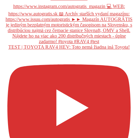
TEST | TOYOTA RAV4 HEV: Toto nemá žiadna iná Toyota!