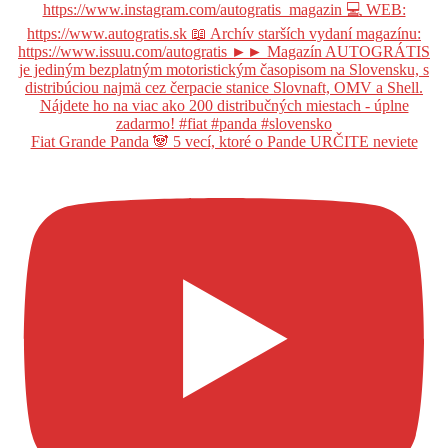
Fiat Grande Panda 🐼 5 vecí, ktoré o Pande URČITE neviete