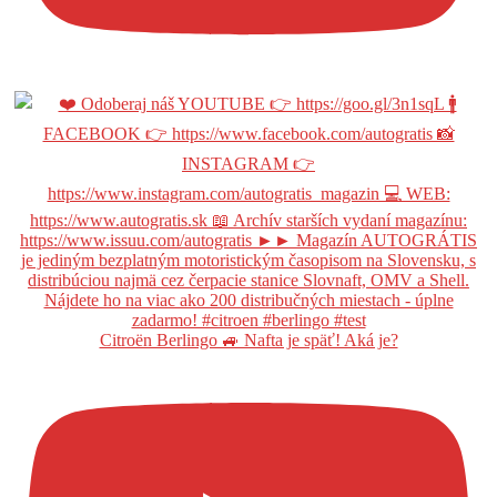
Citroën Berlingo 🚙 Nafta je späť! Aká je?