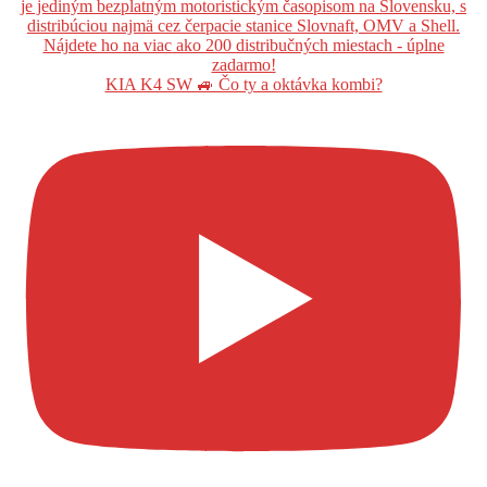
KIA K4 SW 🚙 Čo ty a oktávka kombi?