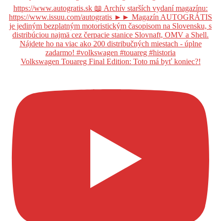
Volkswagen Touareg Final Edition: Toto má byť koniec?!