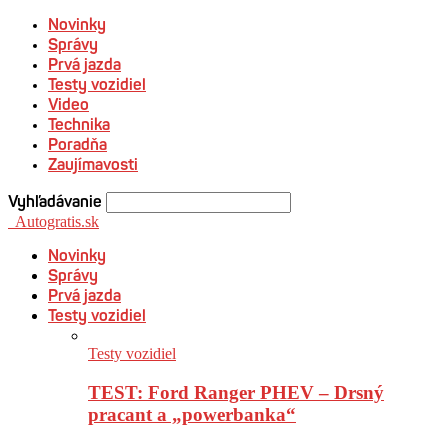
Novinky
Správy
Prvá jazda
Testy vozidiel
Video
Technika
Poradňa
Zaujímavosti
Vyhľadávanie
Autogratis.sk
Novinky
Správy
Prvá jazda
Testy vozidiel
Testy vozidiel
TEST: Ford Ranger PHEV – Drsný
pracant a „powerbanka“