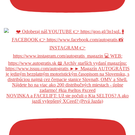
NOVINKA a FACELIFT: Už ste počuli o Kia SELTOS? A ako
jazdí vylepšený XCeed? (Prvá Jazda)