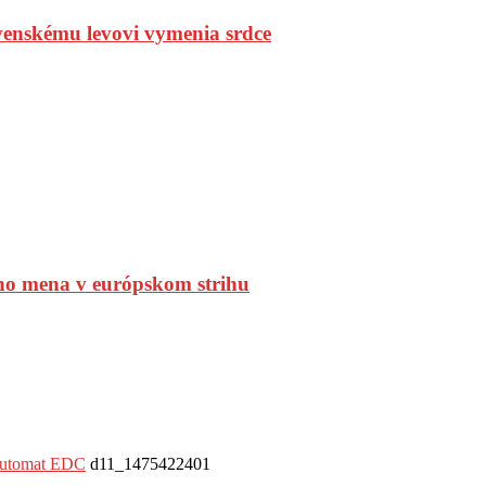
enskému levovi vymenia srdce
ho mena v európskom strihu
 automat EDC
d11_1475422401