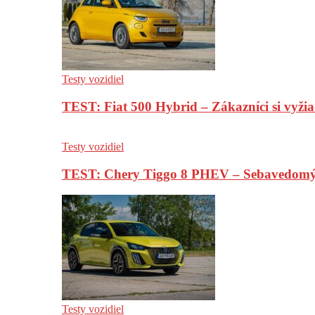
Testy vozidiel
TEST: Fiat 500 Hybrid – Zákazníci si vyžia
Testy vozidiel
TEST: Chery Tiggo 8 PHEV – Sebavedomý o
Testy vozidiel