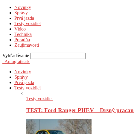
Novinky
Správy
Prvá jazda
Testy vozidiel
Video
Technika
Poradňa
Zaujímavosti
Vyhľadávanie
Autogratis.sk
Novinky
Správy
Prvá jazda
Testy vozidiel
Testy vozidiel
TEST: Ford Ranger PHEV – Drsný pracan