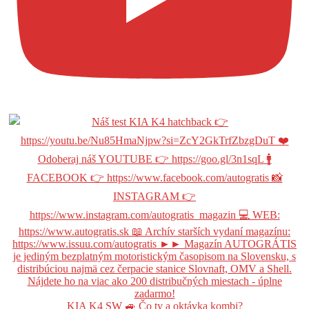
KIA K4 SW 🚙 Čo ty a oktávka kombi?