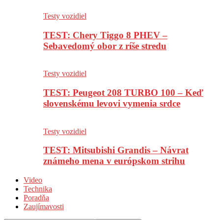
Testy vozidiel
TEST: Chery Tiggo 8 PHEV –
Sebavedomý obor z ríše stredu
Testy vozidiel
TEST: Peugeot 208 TURBO 100 – Keď
slovenskému levovi vymenia srdce
Testy vozidiel
TEST: Mitsubishi Grandis – Návrat
známeho mena v európskom strihu
Video
Technika
Poradňa
Zaujímavosti