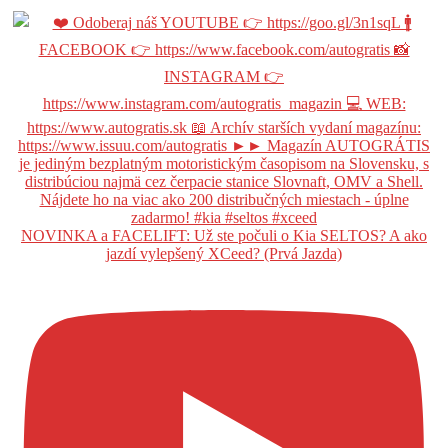
NOVINKA a FACELIFT: Už ste počuli o Kia SELTOS? A ako
jazdí vylepšený XCeed? (Prvá Jazda)