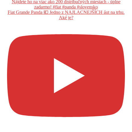
Fiat Grande Panda 💶 Jedno z NAJLACNEJŠÍCH áut na trhu.
Aké je?