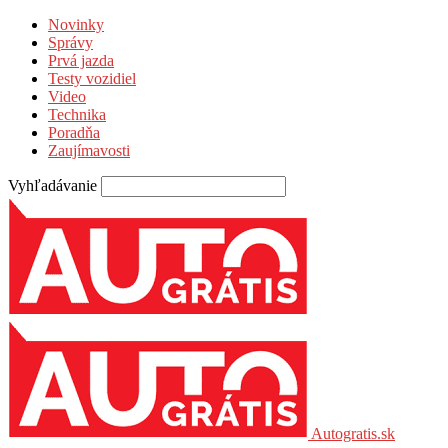
Novinky
Správy
Prvá jazda
Testy vozidiel
Video
Technika
Poradňa
Zaujímavosti
Vyhľadávanie
Autogratis.sk