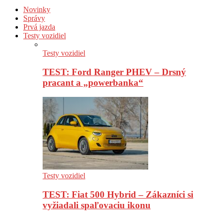
Novinky
Správy
Prvá jazda
Testy vozidiel
Testy vozidiel
TEST: Ford Ranger PHEV – Drsný
pracant a „powerbanka“
Testy vozidiel
TEST: Fiat 500 Hybrid – Zákazníci si
vyžiadali spaľovaciu ikonu