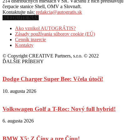
214 distribučných miestach v SR. Väčšinu z nich predstavujú
čerpacie stanice Shell, OMV a Slovnaft.
Kontaktujte nás:
redakcia@autogratis.sk
SLEDUJTE NÁS
Ako vznikol AUTOGRÁTIS?
Zásady používania súborov cookie (EÚ)
Cenník inzercie
Kontakty
© Copyright CREATIVE Partners, s.r.o. © 2022
ĎALŠIE PRÍBEHY
Dodge Charger Super Bee: Včela útočí!
10. augusta 2026
Volkswagen Golf a T-Roc: Nový full hybrid!
6. augusta 2026
BMW X5: Z Číny a pre Čínu!