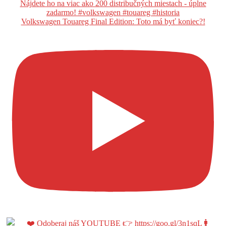
Volkswagen Touareg Final Edition: Toto má byť koniec?!