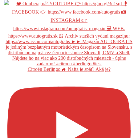
Citroën Berlingo 🚙 Nafta je späť! Aká je?