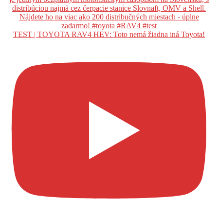
TEST | TOYOTA RAV4 HEV: Toto nemá žiadna iná Toyota!