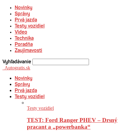
Novinky
Správy
Prvá jazda
Testy vozidiel
Video
Technika
Poradňa
Zaujímavosti
Vyhľadávanie
Autogratis.sk
Novinky
Správy
Prvá jazda
Testy vozidiel
Testy vozidiel
TEST: Ford Ranger PHEV – Drsný
pracant a „powerbanka“