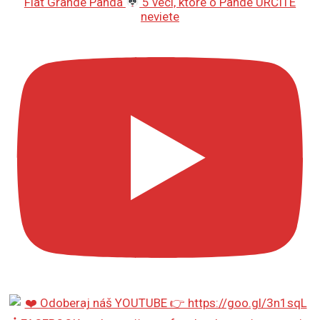
Fiat Grande Panda
5 vecí, ktoré o Pande URČITE
neviete