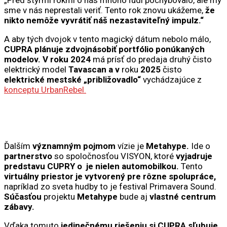
sme v nás neprestali veriť. Tento rok znovu ukážeme,
že
nikto nemôže vyvrátiť náš nezastaviteľný impulz.“
A aby tých dvojok v tento magický dátum nebolo málo,
CUPRA plánuje
zdvojnásobiť
portfólio ponúkaných
modelov.
V roku 2024
má prísť do predaja druhý čisto
elektrický model
Tavascan
a v
roku
2025
čisto
elektrické mestské „približovadlo“
vychádzajúce z
konceptu UrbanRebel.
Ďalším
významným pojmom
vízie je
Metahype.
Ide o
partnerstvo
so spoločnosťou VISYON, ktoré
vyjadruje
predstavu
CUPRY o je nielen automobilkou.
Tento
virtuálny
priestor je vytvorený pre rôzne spolupráce,
napríklad zo sveta hudby to je festival Primavera Sound.
Súčasťou
projektu
Metahype
bude aj
vlastné centrum
zábavy.
Vďaka tomuto
jedinečnému riešeniu
si CUPRA sľubuje