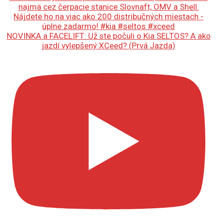
NOVINKA a FACELIFT: Už ste počuli o Kia SELTOS? A ako
jazdí vylepšený XCeed? (Prvá Jazda)