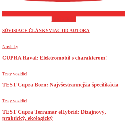
ODOBERAŤ
SÚVISIACE ČLÁNKY
VIAC OD AUTORA
Novinky
CUPRA Raval: Elektromobil s charakterom!
Testy vozidiel
TEST Cupra Born: Najvšestrannejšia špecifikácia
Testy vozidiel
TEST Cupra Terramar eHybrid: Dizajnový,
praktický, ekologický