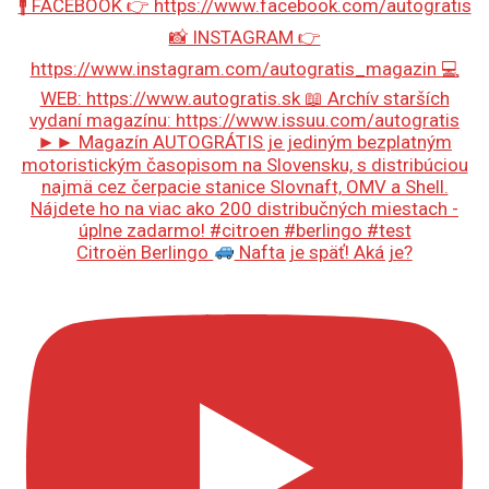
Citroën Berlingo
Nafta je späť! Aká je?