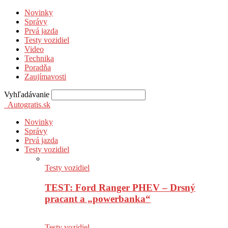
Novinky
Správy
Prvá jazda
Testy vozidiel
Video
Technika
Poradňa
Zaujímavosti
Vyhľadávanie
Autogratis.sk
Novinky
Správy
Prvá jazda
Testy vozidiel
Testy vozidiel
TEST: Ford Ranger PHEV – Drsný
pracant a „powerbanka“
Testy vozidiel