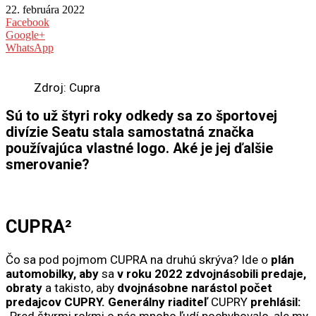
22. februára 2022
Facebook
Google+
WhatsApp
Zdroj: Cupra
Sú to už štyri roky odkedy sa zo športovej
divízie Seatu stala samostatná značka
používajúca vlastné logo. Aké je jej ďalšie
smerovanie?
CUPRA²
Čo sa pod pojmom CUPRA na druhú skrýva? Ide o
plán
automobilky,
aby
sa
v roku 2022
zdvojnásobili predaje,
obraty
a takisto, aby
dvojnásobne narástol počet
predajcov CUPRY. Generálny riaditeľ
CUPRY
prehlásil:
„Pred štyrmi rokmi o nás mnoho ľudí pochybovalo, ale my