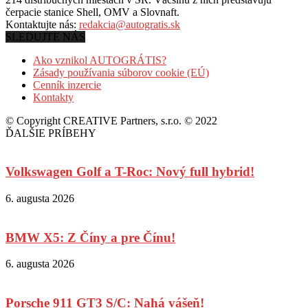
čerpacie stanice Shell, OMV a Slovnaft.
Kontaktujte nás:
redakcia@autogratis.sk
SLEDUJTE NÁS
Ako vznikol AUTOGRÁTIS?
Zásady používania súborov cookie (EÚ)
Cenník inzercie
Kontakty
© Copyright CREATIVE Partners, s.r.o. © 2022
ĎALŠIE PRÍBEHY
Volkswagen Golf a T-Roc: Nový full hybrid!
6. augusta 2026
BMW X5: Z Číny a pre Čínu!
6. augusta 2026
Porsche 911 GT3 S/C: Nahá vášeň!