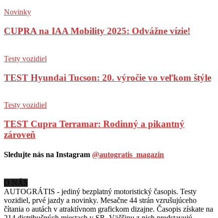
Novinky
CUPRA na IAA Mobility 2025: Odvážne vízie!
Testy vozidiel
TEST Hyundai Tucson: 20. výročie vo veľkom štýle
Testy vozidiel
TEST Cupra Terramar: Rodinný a pikantný
zároveň
Sledujte nás na Instagram
@autogratis_magazin
O NÁS
AUTOGRÁTIS - jediný bezplatný motoristický časopis. Testy
vozidiel, prvé jazdy a novinky. Mesačne 44 strán vzrušujúceho
čítania o autách v
atraktívnom grafickom dizajne. Časopis získate na
214 distribučných miestach v SR. Väčšinu z nich predstavujú