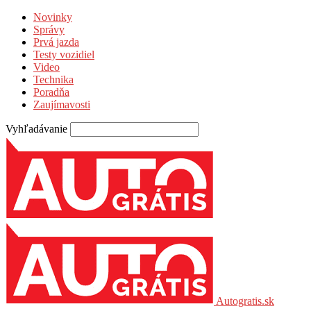
Novinky
Správy
Prvá jazda
Testy vozidiel
Video
Technika
Poradňa
Zaujímavosti
Vyhľadávanie
Autogratis.sk