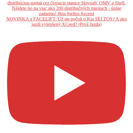
NOVINKA a FACELIFT: Už ste počuli o Kia SELTOS? A ako
jazdí vylepšený XCeed? (Prvá Jazda)