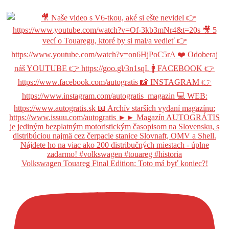
Volkswagen Touareg Final Edition: Toto má byť koniec?!