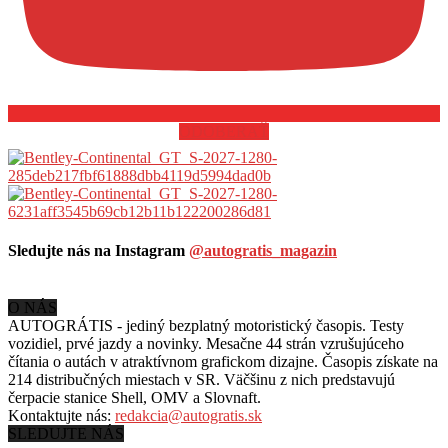
ODOBERAŤ
Sledujte nás na Instagram
@autogratis_magazin
O NÁS
AUTOGRÁTIS - jediný bezplatný motoristický časopis. Testy
vozidiel, prvé jazdy a novinky. Mesačne 44 strán vzrušujúceho
čítania o autách v
atraktívnom grafickom dizajne. Časopis získate na
214 distribučných miestach v SR. Väčšinu z nich predstavujú
čerpacie stanice Shell, OMV a Slovnaft.
Kontaktujte nás:
redakcia@autogratis.sk
SLEDUJTE NÁS