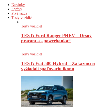
Novinky
Správy
Prvá jazda
Testy vozidiel
Testy vozidiel
TEST: Ford Ranger PHEV – Drsný
pracant a „powerbanka“
Testy vozidiel
TEST: Fiat 500 Hybrid – Zákazníci si
vyžiadali spaľovaciu ikonu