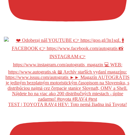
TEST | TOYOTA RAV4 HEV: Toto nemá žiadna iná Toyota!