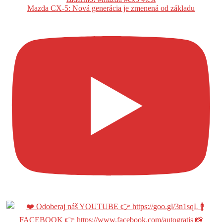
Mazda CX-5: Nová generácia je zmenená od základu