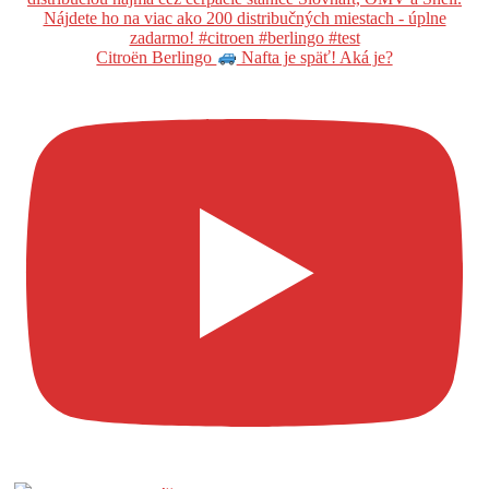
Citroën Berlingo
Nafta je späť! Aká je?