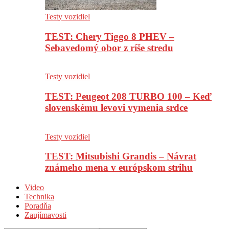
Testy vozidiel
TEST: Chery Tiggo 8 PHEV –
Sebavedomý obor z ríše stredu
Testy vozidiel
TEST: Peugeot 208 TURBO 100 – Keď
slovenskému levovi vymenia srdce
Testy vozidiel
TEST: Mitsubishi Grandis – Návrat
známeho mena v európskom strihu
Video
Technika
Poradňa
Zaujímavosti