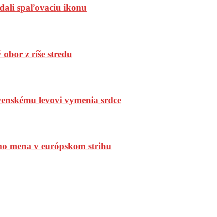
dali spaľovaciu ikonu
bor z ríše stredu
enskému levovi vymenia srdce
ho mena v európskom strihu