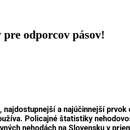
pre odporcov pásov!
 najdostupnejší a najúčinnejší prvok
užíva. Policajné štatistiky nehodovos
avných nehodách na Slovensku v prie