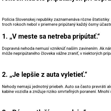
Polícia Slovenskej republiky zaznamenáva rôzne štatistiky.
troch rokoch nebol v priemere pripútaný každý ôsmy účast
1. „V meste sa netreba pripútať.“
Dopravná nehoda nemusí vzniknúť naším zavinením. Ak nám n
môže nepripútaného človeka vážne zraniť, v niektorých príp
2. „Je lepšie z auta vyletieť.“
Nehody nemajú jednotný priebeh. Auto sa často prevráti al
kabíne vozidla a znižuje riziko smrteľných poranení. Mnohí si 