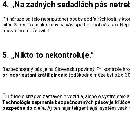
4. „Na zadných sedadlách pás netreb
Pri náraze sa telo nepripútanej osoby podľa rýchlosti, v k
silou 3 ton. To je ako keby na vás spadlo osobné auto. Nepr
mieste ho môže zabiť.
5. „Nikto to nekontroluje.“
Bezpečnostný pás je na Slovensku povinný. Pri kontrole hro
pri nepripútaní krátiť plnenie
(odškodné môže byť až o 30 %
Či už ide o krízové zastavenie vozidla, alebo o vystrelenie 
Technológia zapínania bezpečnostných pásov je kľúčový
bezpečne do cieľa.
Aj ten najinteligentnejší systém však r