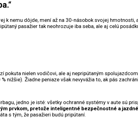
a.“
torej k nemu dôjde, mení až na 30-násobok svojej hmotnosti, 
ipútaný pasažier tak neohrozuje iba seba, ale aj celú posádk
zí pokuta nielen vodičovi, ale aj nepripútaným spolujazdcom
 nižšie). Žiadne peniaze však nevyvážia to, ak pás zachráni
airbagu, jedno je isté: všetky ochranné systémy v aute sú pris
m prvkom, pretože inteligentné bezpečnostné a jazdné 
áta s tým, že pasažieri budú pripútaní.