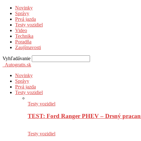
Novinky
Správy
Prvá jazda
Testy vozidiel
Video
Technika
Poradňa
Zaujímavosti
Vyhľadávanie
Autogratis.sk
Novinky
Správy
Prvá jazda
Testy vozidiel
Testy vozidiel
TEST: Ford Ranger PHEV – Drsný pracan
Testy vozidiel