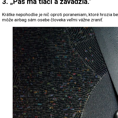
3. „Pás ma tlačí a zavadzia.“
Krátke nepohodlie je nič oproti poraneniam, ktoré hrozia b
môže airbag sám osebe človeka veľmi vážne zraniť.