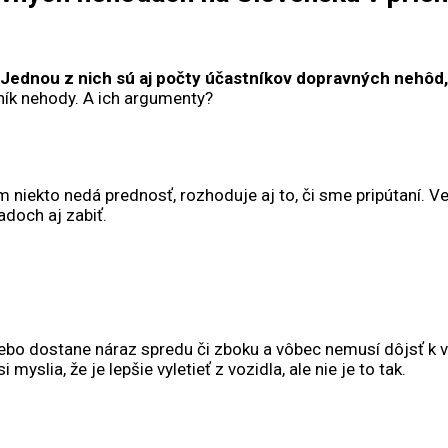
Jednou z nich sú aj počty účastníkov dopravných nehôd, 
ník nehody. A ich argumenty?
iekto nedá prednosť, rozhoduje aj to, či sme pripútaní. Ve
adoch aj zabiť.
ebo dostane náraz spredu či zboku a vôbec nemusí dôjsť k v
myslia, že je lepšie vyletieť z vozidla, ale nie je to tak.