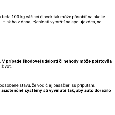
a teda 100 kg vážiaci človek tak môže pôsobiť na okolie
u – ak ho v danej rýchlosti vymrští na spolujazdca, na
.
V prípade škodovej udalosti či nehody môže poisťovňa
 život.
pôsobené stavu, že vodič aj pasažieri sú pripútaní.
asistenčné systémy sú vyvinuté tak, aby auto dorazilo