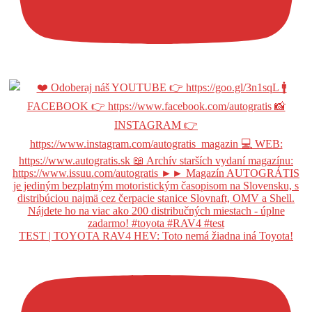
TEST | TOYOTA RAV4 HEV: Toto nemá žiadna iná Toyota!