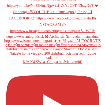
KIA K4 SW 🚙 Čo ty a oktávka kombi?