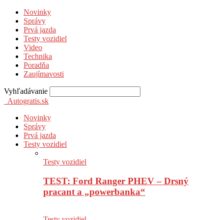
Novinky
Správy
Prvá jazda
Testy vozidiel
Video
Technika
Poradňa
Zaujímavosti
Vyhľadávanie
Autogratis.sk
Novinky
Správy
Prvá jazda
Testy vozidiel
Testy vozidiel
TEST: Ford Ranger PHEV – Drsný
pracant a „powerbanka“
Testy vozidiel