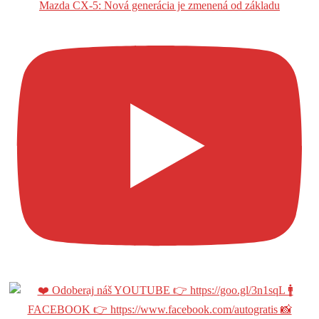
Mazda CX-5: Nová generácia je zmenená od základu