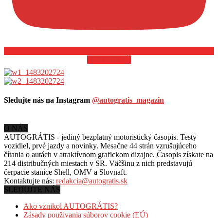
ODOBERAŤ
Sledujte nás na Instagram
@autogratis_magazin
O NÁS
AUTOGRÁTIS - jediný bezplatný motoristický časopis. Testy
vozidiel, prvé jazdy a novinky. Mesačne 44 strán vzrušujúceho
čítania o autách v
atraktívnom grafickom dizajne. Časopis získate na
214 distribučných miestach v SR. Väčšinu z nich predstavujú
čerpacie stanice Shell, OMV a Slovnaft.
Kontaktujte nás:
redakcia@autogratis.sk
SLEDUJTE NÁS
Ako vznikol AUTOGRÁTIS?
Zásady používania súborov cookie (EÚ)