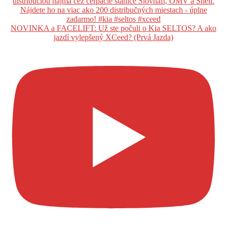
NOVINKA a FACELIFT: Už ste počuli o Kia SELTOS? A ako
jazdí vylepšený XCeed? (Prvá Jazda)