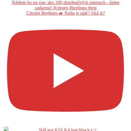
Citroën Berlingo 🚙 Nafta je späť! Aká je?