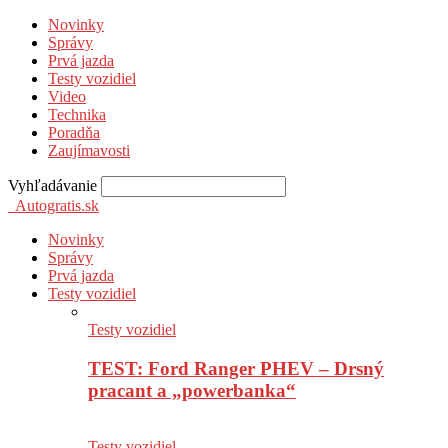
Novinky
Správy
Prvá jazda
Testy vozidiel
Video
Technika
Poradňa
Zaujímavosti
Vyhľadávanie
Autogratis.sk
Novinky
Správy
Prvá jazda
Testy vozidiel
Testy vozidiel
TEST: Ford Ranger PHEV – Drsný
pracant a „powerbanka“
Testy vozidiel