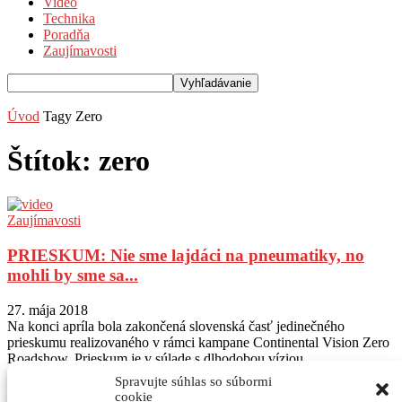
Video
Technika
Poradňa
Zaujímavosti
Úvod
Tagy
Zero
Štítok: zero
Zaujímavosti
PRIESKUM: Nie sme lajdáci na pneumatiky, no
mohli by sme sa...
27. mája 2018
Na konci apríla bola zakončená slovenská časť jedinečného
prieskumu realizovaného v rámci kampane Continental Vision Zero
Roadshow. Prieskum je v súlade s dlhodobou víziou...
Spravujte súhlas so súbormi
Sledujte nás na Instagram
@autogratis_magazin
cookie