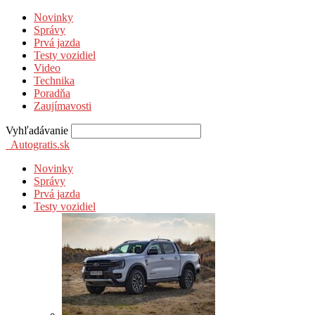
Novinky
Správy
Prvá jazda
Testy vozidiel
Video
Technika
Poradňa
Zaujímavosti
Vyhľadávanie
Autogratis.sk
Novinky
Správy
Prvá jazda
Testy vozidiel