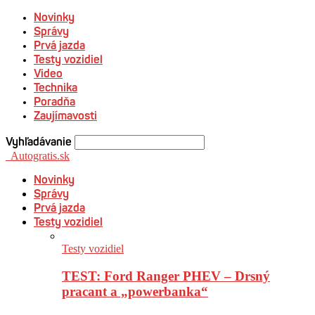
Novinky
Správy
Prvá jazda
Testy vozidiel
Video
Technika
Poradňa
Zaujímavosti
Vyhľadávanie
Autogratis.sk
Novinky
Správy
Prvá jazda
Testy vozidiel
Testy vozidiel
TEST: Ford Ranger PHEV – Drsný
pracant a „powerbanka“