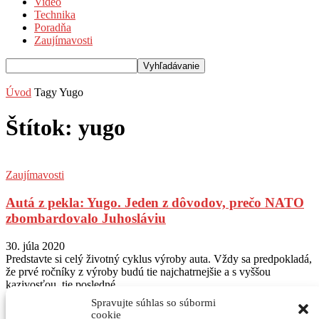
Video
Technika
Poradňa
Zaujímavosti
Úvod
Tagy
Yugo
Štítok: yugo
Zaujímavosti
Autá z pekla: Yugo. Jeden z dôvodov, prečo NATO
zbombardovalo Juhosláviu
30. júla 2020
Predstavte si celý životný cyklus výroby auta. Vždy sa predpokladá,
že prvé ročníky z výroby budú tie najchatrnejšie a s vyššou
kazivosťou, tie posledné...
Spravujte súhlas so súbormi
Sledujte nás na Instagram
@autogratis_magazin
cookie