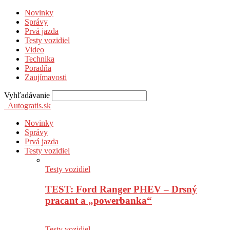
Novinky
Správy
Prvá jazda
Testy vozidiel
Video
Technika
Poradňa
Zaujímavosti
Vyhľadávanie
Autogratis.sk
Novinky
Správy
Prvá jazda
Testy vozidiel
Testy vozidiel
TEST: Ford Ranger PHEV – Drsný
pracant a „powerbanka“
Testy vozidiel