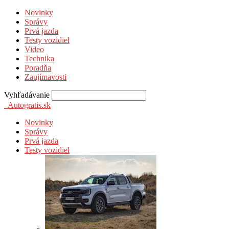
Novinky
Správy
Prvá jazda
Testy vozidiel
Video
Technika
Poradňa
Zaujímavosti
Vyhľadávanie
Autogratis.sk
Novinky
Správy
Prvá jazda
Testy vozidiel