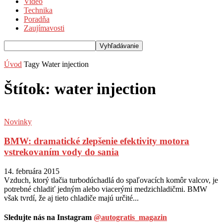
Video
Technika
Poradňa
Zaujímavosti
Úvod
Tagy
Water injection
Štítok: water injection
Novinky
BMW: dramatické zlepšenie efektivity motora
vstrekovaním vody do sania
14. februára 2015
Vzduch, ktorý tlačia turbodúchadlá do spaľovacích komôr valcov, je
potrebné chladiť jedným alebo viacerými medzichladičmi. BMW
však tvrdí, že aj tieto chladiče majú určité...
Sledujte nás na Instagram
@autogratis_magazin