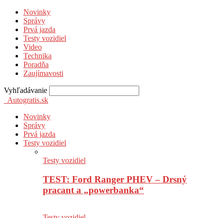
Novinky
Správy
Prvá jazda
Testy vozidiel
Video
Technika
Poradňa
Zaujímavosti
Vyhľadávanie
Autogratis.sk
Novinky
Správy
Prvá jazda
Testy vozidiel
Testy vozidiel
TEST: Ford Ranger PHEV – Drsný
pracant a „powerbanka“
Testy vozidiel