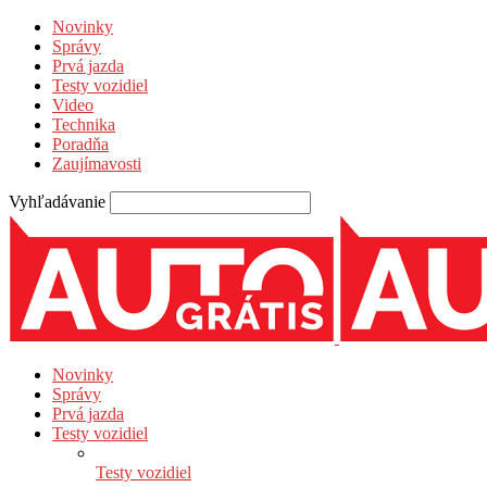
Novinky
Správy
Prvá jazda
Testy vozidiel
Video
Technika
Poradňa
Zaujímavosti
Vyhľadávanie
Novinky
Správy
Prvá jazda
Testy vozidiel
Testy vozidiel