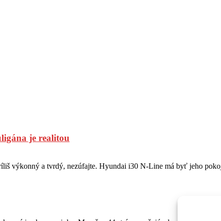
igána je realitou
príliš výkonný a tvrdý, nezúfajte. Hyundai i30 N-Line má byť jeho pokoj