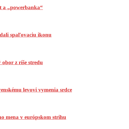
t a „powerbanka“
dali spaľovaciu ikonu
bor z ríše stredu
enskému levovi vymenia srdce
ho mena v európskom strihu