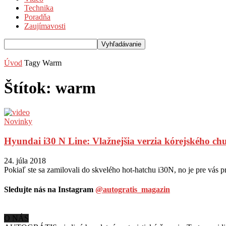
Technika
Poradňa
Zaujímavosti
Úvod
Tagy
Warm
Štítok: warm
Novinky
Hyundai i30 N Line: Vlažnejšia verzia kórejského chul
24. júla 2018
Pokiaľ ste sa zamilovali do skvelého hot-hatchu i30N, no je pre vás 
Sledujte nás na Instagram
@autogratis_magazin
O NÁS