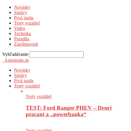
Novinky
Správy
Prvá jazda
Testy vozidiel
Video
Technika
Poradňa
Zaujímavosti
Vyhľadávanie
Autogratis.sk
Novinky
Správy
Prvá jazda
Testy vozidiel
Testy vozidiel
TEST: Ford Ranger PHEV – Drsný
pracant a „powerbanka“
Testy vozidiel