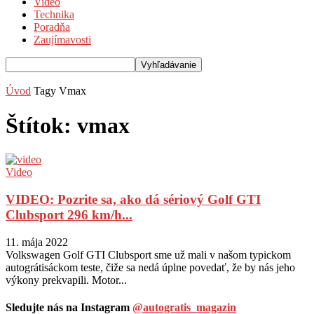
Video
Technika
Poradňa
Zaujímavosti
Úvod
Tagy
Vmax
Štítok: vmax
Video
VIDEO: Pozrite sa, ako dá sériový Golf GTI
Clubsport 296 km/h...
11. mája 2022
Volkswagen Golf GTI Clubsport sme už mali v našom typickom
autográtisáckom teste, čiže sa nedá úplne povedať, že by nás jeho
výkony prekvapili. Motor...
Sledujte nás na Instagram
@autogratis_magazin