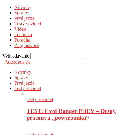
Novinky
Správy
Prvá jazda
Testy vozidiel
Video
Technika
Poradňa
Zaujímavosti
Vyhľadávanie
Autogratis.sk
Novinky
Správy
Prvá jazda
Testy vozidiel
Testy vozidiel
TEST: Ford Ranger PHEV – Drsný
pracant a „powerbanka“
Testy vozidiel