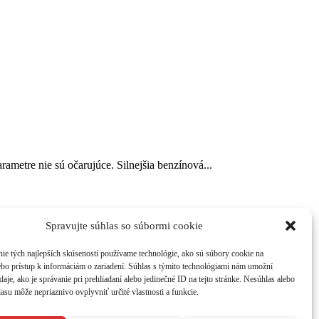
ametre nie sú očarujúce. Silnejšia benzínová...
Spravujte súhlas so súbormi cookie
ch v
atraktívnom grafickom dizajne. Časopis získate na 214
ie tých najlepších skúseností používame technológie, ako sú súbory cookie na
ebo prístup k informáciám o zariadení. Súhlas s týmito technológiami nám umožní
aje, ako je správanie pri prehliadaní alebo jedinečné ID na tejto stránke. Nesúhlas alebo
asu môže nepriaznivo ovplyvniť určité vlastnosti a funkcie.