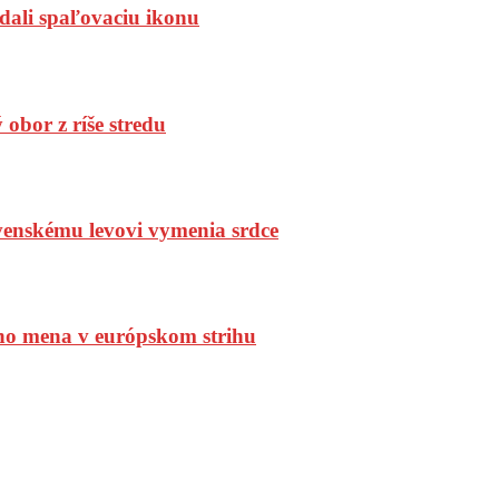
dali spaľovaciu ikonu
bor z ríše stredu
enskému levovi vymenia srdce
ho mena v európskom strihu