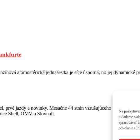
ankfurte
ínová atomosférická jednašestka je síce úsporná, no jej dynamické par
, prvé jazdy a novinky. Mesačne 44 strán vzrušujúceho čítania o autá
Na poskytovan
anice Shell, OMV a Slovnaft.
ukladanie a/al
spracovávať úd
odvolanie súhl