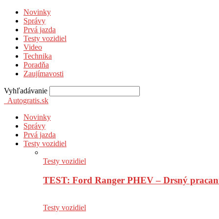
Novinky
Správy
Prvá jazda
Testy vozidiel
Video
Technika
Poradňa
Zaujímavosti
Vyhľadávanie
Autogratis.sk
Novinky
Správy
Prvá jazda
Testy vozidiel
Testy vozidiel
TEST: Ford Ranger PHEV – Drsný pracan
Testy vozidiel