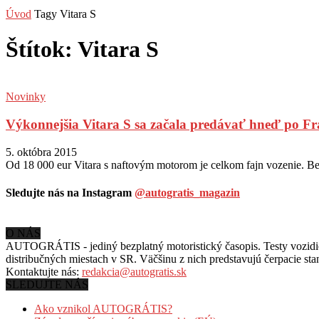
Úvod
Tagy
Vitara S
Štítok: Vitara S
Novinky
Výkonnejšia Vitara S sa začala predávať hneď po Fr
5. októbra 2015
Od 18 000 eur Vitara s naftovým motorom je celkom fajn vozenie. Benz
Sledujte nás na Instagram
@autogratis_magazin
O NÁS
AUTOGRÁTIS - jediný bezplatný motoristický časopis. Testy vozidiel
distribučných miestach v SR. Väčšinu z nich predstavujú čerpacie st
Kontaktujte nás:
redakcia@autogratis.sk
SLEDUJTE NÁS
Ako vznikol AUTOGRÁTIS?