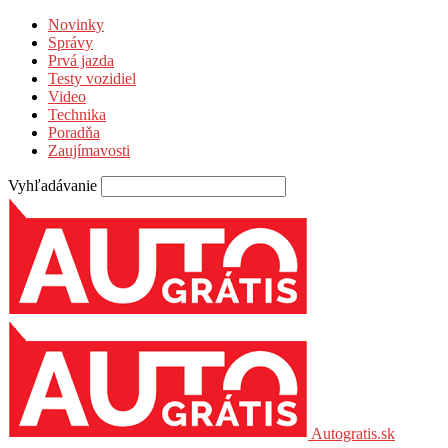
Novinky
Správy
Prvá jazda
Testy vozidiel
Video
Technika
Poradňa
Zaujímavosti
Vyhľadávanie
Autogratis.sk