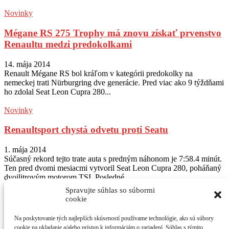
Novinky
Mégane RS 275 Trophy má znovu získať prvenstvo
Renaultu medzi predokolkami
14. mája 2014
Renault Mégane RS bol kráľom v kategórii predokolky na
nemeckej trati Nürburgring dve generácie. Pred viac ako 9 týždňami
ho zdolal Seat Leon Cupra 280...
Novinky
Renaultsport chystá odvetu proti Seatu
1. mája 2014
Súčasný rekord tejto trate auta s predným náhonom je 7:58.4 minút.
Ten pred dvomi mesiacmi vytvoril Seat Leon Cupra 280, poháňaný
dvojlitrovým motorom TSI. Posledné...
Spravujte súhlas so súbormi
Sledujte nás na Instagram
@autogratis_magazin
cookie
Na poskytovanie tých najlepších skúseností používame technológie, ako sú súbory
O NÁS
cookie na ukladanie a/alebo prístup k informáciám o zariadení. Súhlas s týmito