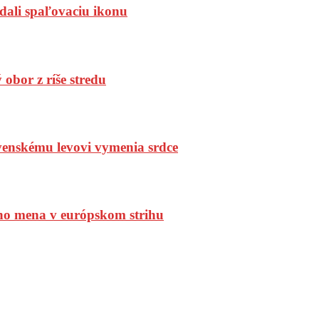
dali spaľovaciu ikonu
bor z ríše stredu
enskému levovi vymenia srdce
ho mena v európskom strihu