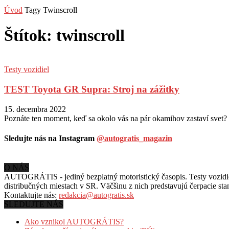
Úvod
Tagy
Twinscroll
Štítok: twinscroll
Testy vozidiel
TEST Toyota GR Supra: Stroj na zážitky
15. decembra 2022
Poznáte ten moment, keď sa okolo vás na pár okamihov zastaví svet? 
Sledujte nás na Instagram
@autogratis_magazin
O NÁS
AUTOGRÁTIS - jediný bezplatný motoristický časopis. Testy vozidiel
distribučných miestach v SR. Väčšinu z nich predstavujú čerpacie st
Kontaktujte nás:
redakcia@autogratis.sk
SLEDUJTE NÁS
Ako vznikol AUTOGRÁTIS?