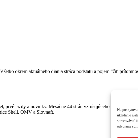
Všetko okrem aktuálneho diania stráca podstatu a pojem “žiť prítomno
, prvé jazdy a novinky. Mesačne 44 strán vzrušujúceho čítania o autá
Na poskytovan
anice Shell, OMV a Slovnaft.
ukladanie a/al
spracovávať úd
odvolanie súhl