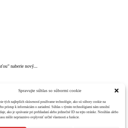
sťou” naberie nový...
Spravujte súhlas so súbormi cookie
ch v
atraktívnom grafickom dizajne. Časopis získate na 214
ie tých najlepších skúseností používame technológie, ako sú súbory cookie na
ebo prístup k informáciám o zariadení. Súhlas s týmito technológiami nám umožní
aje, ako je správanie pri prehliadaní alebo jedinečné ID na tejto stránke. Nesúhlas alebo
asu môže nepriaznivo ovplyvniť určité vlastnosti a funkcie.