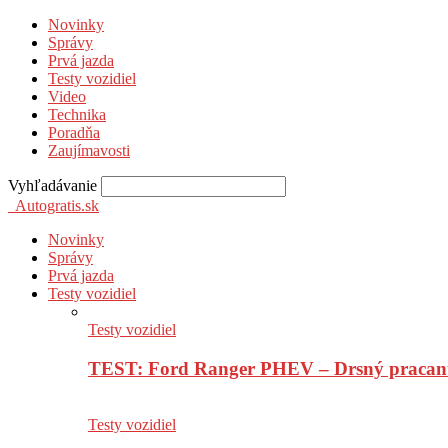
Novinky
Správy
Prvá jazda
Testy vozidiel
Video
Technika
Poradňa
Zaujímavosti
Vyhľadávanie
Autogratis.sk
Novinky
Správy
Prvá jazda
Testy vozidiel
Testy vozidiel
TEST: Ford Ranger PHEV – Drsný pracan
Testy vozidiel