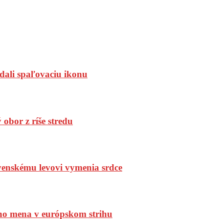
dali spaľovaciu ikonu
bor z ríše stredu
enskému levovi vymenia srdce
ho mena v európskom strihu