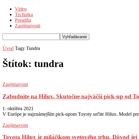
Video
Technika
Poradňa
Zaujímavosti
Úvod
Tagy
Tundra
Štítok: tundra
Zaujímavosti
Zabudnite na Hilux. Skutočne najväčší pick-up od T
1. októbra 2021
V Európe je najznámejším pick-upom Toyoty určite Hilux. Model preslá
Zaujímavosti
Toyota Hilux je miláčikom svetového trhu. Dôvod jej 