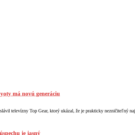
oyoty má novú generáciu
vil televízny Top Gear, ktorý ukázal, že je prakticky nezničiteľný naj
úspechu je jasný