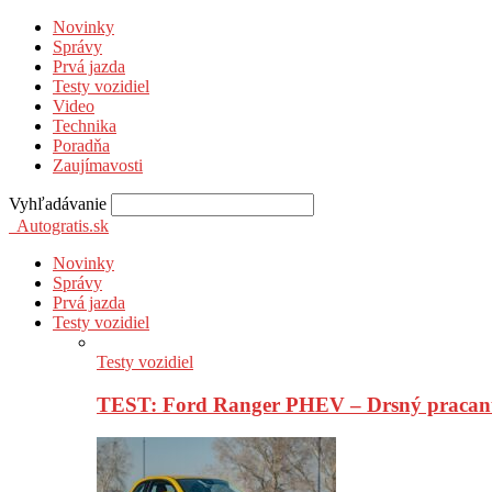
Novinky
Správy
Prvá jazda
Testy vozidiel
Video
Technika
Poradňa
Zaujímavosti
Vyhľadávanie
Autogratis.sk
Novinky
Správy
Prvá jazda
Testy vozidiel
Testy vozidiel
TEST: Ford Ranger PHEV – Drsný pracan