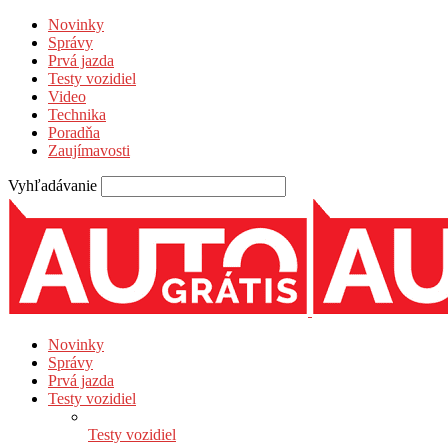
Novinky
Správy
Prvá jazda
Testy vozidiel
Video
Technika
Poradňa
Zaujímavosti
Vyhľadávanie
Novinky
Správy
Prvá jazda
Testy vozidiel
Testy vozidiel