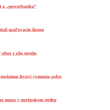
t a „powerbanka“
dali spaľovaciu ikonu
bor z ríše stredu
enskému levovi vymenia srdce
ho mena v európskom strihu