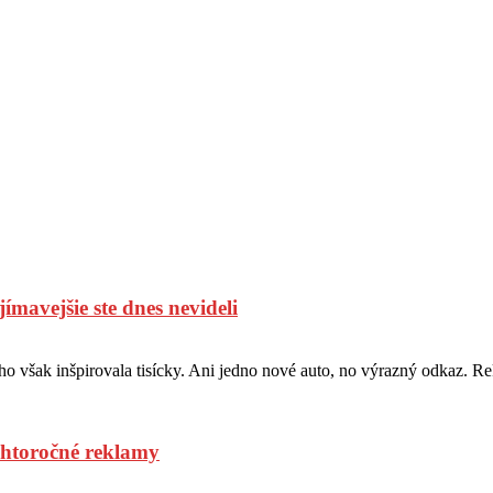
mavejšie ste dnes nevideli
ho však inšpirovala tisícky. Ani jedno nové auto, no výrazný odkaz. R
ohtoročné reklamy