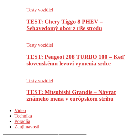
Testy vozidiel
TEST: Chery Tiggo 8 PHEV –
Sebavedomý obor z ríše stredu
Testy vozidiel
TEST: Peugeot 208 TURBO 100 – Keď
slovenskému levovi vymenia srdce
Testy vozidiel
TEST: Mitsubishi Grandis – Návrat
známeho mena v európskom strihu
Video
Technika
Poradňa
Zaujímavosti