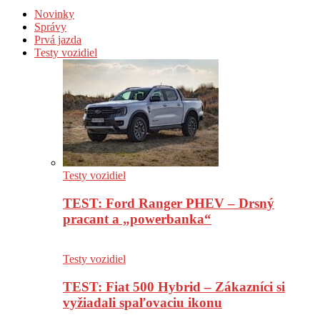
Novinky
Správy
Prvá jazda
Testy vozidiel
Testy vozidiel
TEST: Ford Ranger PHEV – Drsný
pracant a „powerbanka“
Testy vozidiel
TEST: Fiat 500 Hybrid – Zákazníci si
vyžiadali spaľovaciu ikonu