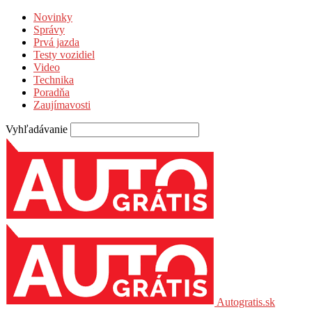
Novinky
Správy
Prvá jazda
Testy vozidiel
Video
Technika
Poradňa
Zaujímavosti
Vyhľadávanie
Autogratis.sk