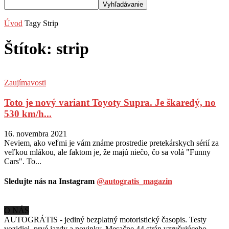
Úvod
Tagy
Strip
Štítok: strip
Zaujímavosti
Toto je nový variant Toyoty Supra. Je škaredý, no
530 km/h...
16. novembra 2021
Neviem, ako veľmi je vám známe prostredie pretekárskych sérií za
veľkou mlákou, ale faktom je, že majú niečo, čo sa volá "Funny
Cars". To...
Sledujte nás na Instagram
@autogratis_magazin
O NÁS
AUTOGRÁTIS - jediný bezplatný motoristický časopis. Testy
vozidiel, prvé jazdy a novinky. Mesačne 44 strán vzrušujúceho