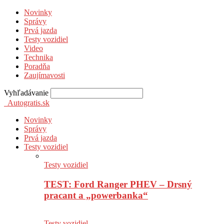
Novinky
Správy
Prvá jazda
Testy vozidiel
Video
Technika
Poradňa
Zaujímavosti
Vyhľadávanie
Autogratis.sk
Novinky
Správy
Prvá jazda
Testy vozidiel
Testy vozidiel
TEST: Ford Ranger PHEV – Drsný
pracant a „powerbanka“
Testy vozidiel