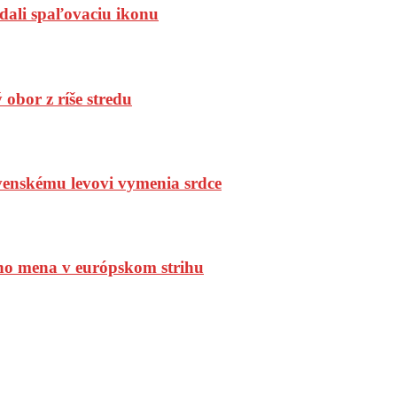
dali spaľovaciu ikonu
bor z ríše stredu
enskému levovi vymenia srdce
ho mena v európskom strihu