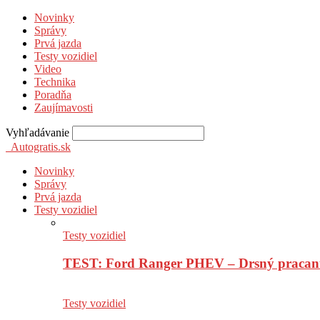
Novinky
Správy
Prvá jazda
Testy vozidiel
Video
Technika
Poradňa
Zaujímavosti
Vyhľadávanie
Autogratis.sk
Novinky
Správy
Prvá jazda
Testy vozidiel
Testy vozidiel
TEST: Ford Ranger PHEV – Drsný pracan
Testy vozidiel