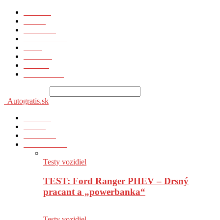
Novinky
Správy
Prvá jazda
Testy vozidiel
Video
Technika
Poradňa
Zaujímavosti
Vyhľadávanie
Autogratis.sk
Novinky
Správy
Prvá jazda
Testy vozidiel
Testy vozidiel
TEST: Ford Ranger PHEV – Drsný
pracant a „powerbanka“
Testy vozidiel