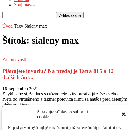
Zaujímavosti
Úvod
Tagy
Sialeny max
Štítok: sialeny max
Zaujímavosti
Plánujete inváziu? Na predaj je Tatra 815 a 12
ďalších áut...
16. septembra 2021
Zvykli sme si, že dnes sa rôzne rekvizity presúvajú z fyzického
sveta do virtuálneho a takmer polovica filmu sa natáča pred zeleným
plátnom. Dnes...
Spravujte súhlas so súbormi
Sledujte nás na Instagram
@autogratis_magazin
cookie
Na poskytovanie tých najlepších skúseností používame technológie, ako sú súbory