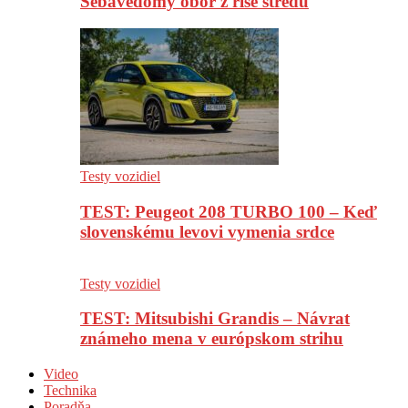
Sebavedomý obor z ríše stredu
Testy vozidiel
TEST: Peugeot 208 TURBO 100 – Keď
slovenskému levovi vymenia srdce
Testy vozidiel
TEST: Mitsubishi Grandis – Návrat
známeho mena v európskom strihu
Video
Technika
Poradňa