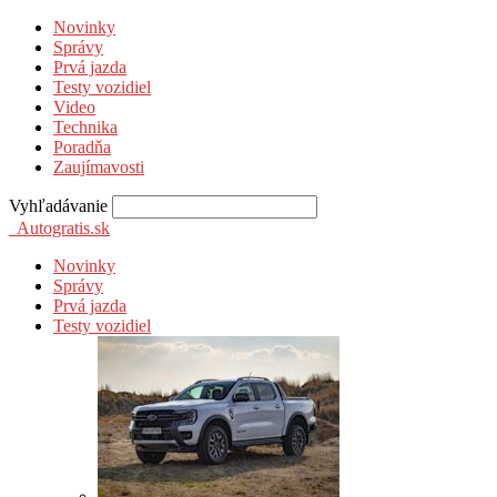
Novinky
Správy
Prvá jazda
Testy vozidiel
Video
Technika
Poradňa
Zaujímavosti
Vyhľadávanie
Autogratis.sk
Novinky
Správy
Prvá jazda
Testy vozidiel