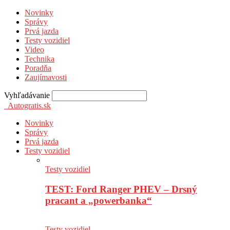
Novinky
Správy
Prvá jazda
Testy vozidiel
Video
Technika
Poradňa
Zaujímavosti
Vyhľadávanie
Autogratis.sk
Novinky
Správy
Prvá jazda
Testy vozidiel
Testy vozidiel
TEST: Ford Ranger PHEV – Drsný
pracant a „powerbanka“
Testy vozidiel