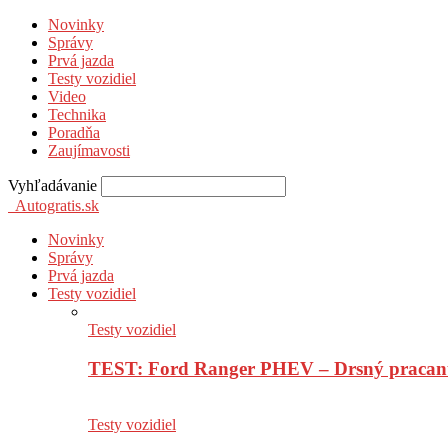
Novinky
Správy
Prvá jazda
Testy vozidiel
Video
Technika
Poradňa
Zaujímavosti
Vyhľadávanie
Autogratis.sk
Novinky
Správy
Prvá jazda
Testy vozidiel
Testy vozidiel
TEST: Ford Ranger PHEV – Drsný pracan
Testy vozidiel