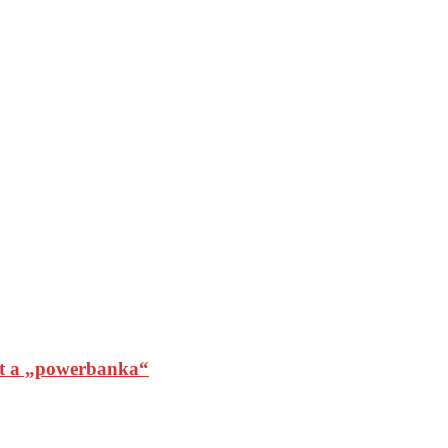
t a „powerbanka“