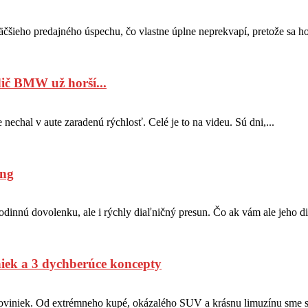
eho predajného úspechu, čo vlastne úplne neprekvapí, pretože sa ho 
ič BMW už horší...
echal v aute zaradenú rýchlosť. Celé je to na videu. Sú dni,...
ing
odinnú dovolenku, ale i rýchly diaľničný presun. Čo ak vám ale jeho di
iek a 3 dychberúce koncepty
viniek. Od extrémneho kupé, okázalého SUV a krásnu limuzínu sme sa 