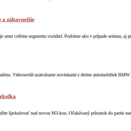
e a zábavnejšie
je smer celému segmentu vozidiel. Podobne ako v prípade sedanu, aj p
osalónu. Videoseriál uzatvárame novinkami z dielne automobiliek B
orkolka
ite špekulovať nad novou M3-kou. Očakávaný prírastok do partie nama