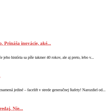
Prináša inovácie, aké...
eho história sa píše takmer 40 rokov, ale aj preto, lebo v...
.
mená jediné – facelift v strede generačnej štafety! Narozdiel od...
daj. Nie...