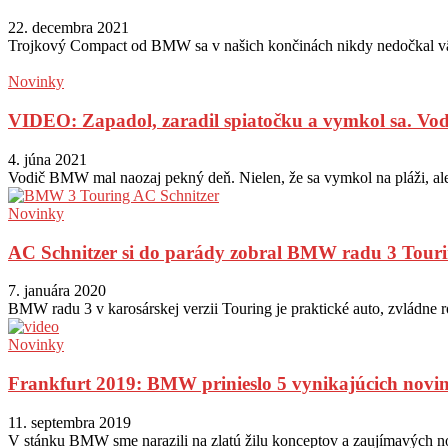
22. decembra 2021
Trojkový Compact od BMW sa v našich končinách nikdy nedočkal väčši
Novinky
VIDEO: Zapadol, zaradil spiatočku a vymkol sa. Vod
4. júna 2021
Vodič BMW mal naozaj pekný deň. Nielen, že sa vymkol na pláži, ale n
Novinky
AC Schnitzer si do parády zobral BMW radu 3 Tour
7. januára 2020
BMW radu 3 v karosárskej verzii Touring je praktické auto, zvládne r
Novinky
Frankfurt 2019: BMW prinieslo 5 vynikajúcich novin
11. septembra 2019
V stánku BMW sme narazili na zlatú žilu konceptov a zaujímavých no