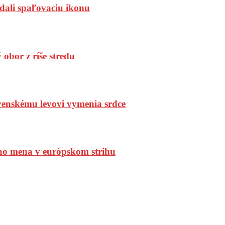
dali spaľovaciu ikonu
bor z ríše stredu
enskému levovi vymenia srdce
ho mena v európskom strihu