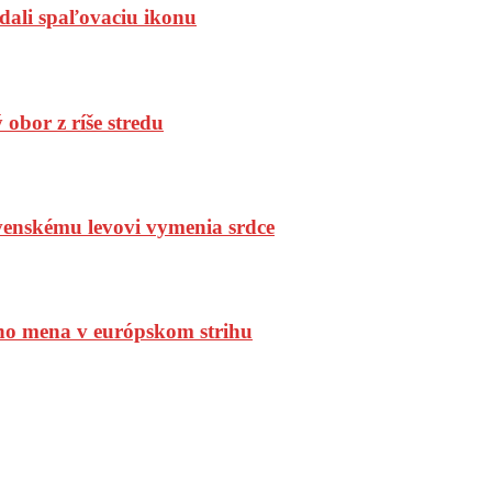
dali spaľovaciu ikonu
bor z ríše stredu
enskému levovi vymenia srdce
ho mena v európskom strihu