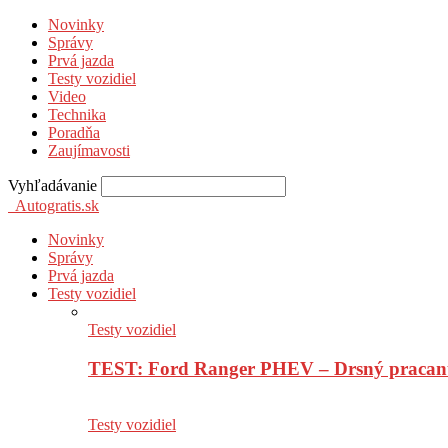
Novinky
Správy
Prvá jazda
Testy vozidiel
Video
Technika
Poradňa
Zaujímavosti
Vyhľadávanie
Autogratis.sk
Novinky
Správy
Prvá jazda
Testy vozidiel
Testy vozidiel
TEST: Ford Ranger PHEV – Drsný pracan
Testy vozidiel