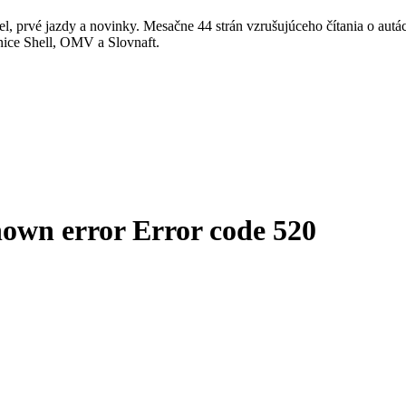
, prvé jazdy a novinky. Mesačne 44 strán vzrušujúceho čítania o autá
anice Shell, OMV a Slovnaft.
nown error
Error code 520