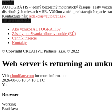
O NÁS
AUTOGRÁTIS - jediný bezplatný motoristický časopis. Testy vozidiel
distribučných miestach v SR. Väčšinu z nich predstavujú čerpacie st
Kontaktujte nás:
redakcia@autogratis.sk
SLEDUJTE NÁS
Ako vznikol AUTOGRÁTIS?
Zásady používania súborov cookie (EÚ)
Cenník inzercie
Kontakty
© Copyright CREATIVE Partners, s.r.o. © 2022
Web server is returning an unk
Visit
cloudflare.com
for more information.
2026-08-06 10:54:10 UTC
You
Browser
Working
Bratislava