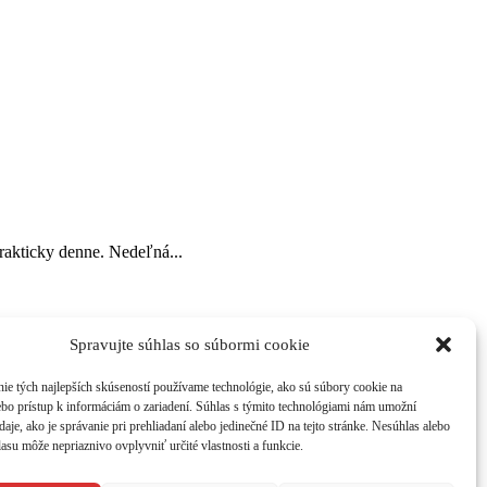
rakticky denne. Nedeľná...
Spravujte súhlas so súbormi cookie
ch v
atraktívnom grafickom dizajne. Časopis získate na 214
ie tých najlepších skúseností používame technológie, ako sú súbory cookie na
ebo prístup k informáciám o zariadení. Súhlas s týmito technológiami nám umožní
aje, ako je správanie pri prehliadaní alebo jedinečné ID na tejto stránke. Nesúhlas alebo
asu môže nepriaznivo ovplyvniť určité vlastnosti a funkcie.