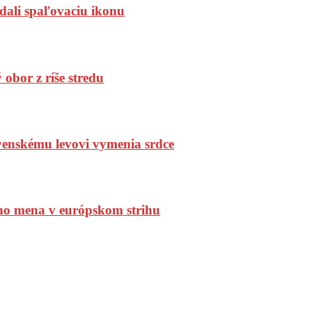
dali spaľovaciu ikonu
bor z ríše stredu
enskému levovi vymenia srdce
ho mena v európskom strihu