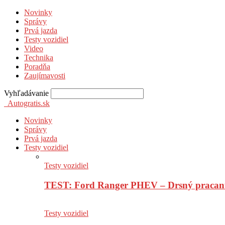
Novinky
Správy
Prvá jazda
Testy vozidiel
Video
Technika
Poradňa
Zaujímavosti
Vyhľadávanie
Autogratis.sk
Novinky
Správy
Prvá jazda
Testy vozidiel
Testy vozidiel
TEST: Ford Ranger PHEV – Drsný pracan
Testy vozidiel