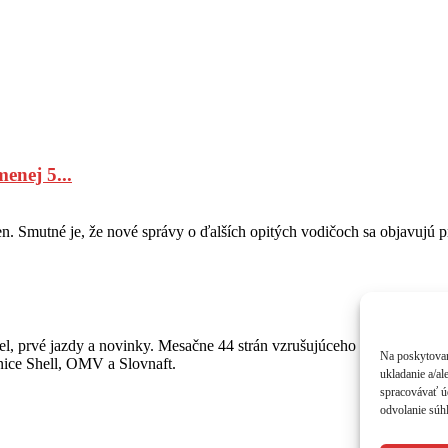
enej 5...
n. Smutné je, že nové správy o ďalších opitých vodičoch sa objavujú p
, prvé jazdy a novinky. Mesačne 44 strán vzrušujúceho čítania o autá
Na poskytovan
anice Shell, OMV a Slovnaft.
ukladanie a/al
spracovávať úd
odvolanie súhl