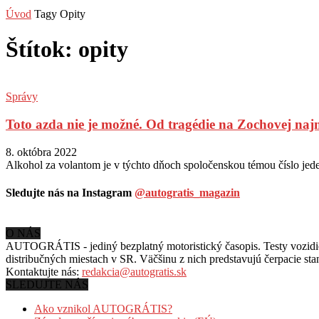
Úvod
Tagy
Opity
Štítok: opity
Správy
Toto azda nie je možné. Od tragédie na Zochovej najm
8. októbra 2022
Alkohol za volantom je v týchto dňoch spoločenskou témou číslo jede
Sledujte nás na Instagram
@autogratis_magazin
O NÁS
AUTOGRÁTIS - jediný bezplatný motoristický časopis. Testy vozidiel
distribučných miestach v SR. Väčšinu z nich predstavujú čerpacie st
Kontaktujte nás:
redakcia@autogratis.sk
SLEDUJTE NÁS
Ako vznikol AUTOGRÁTIS?