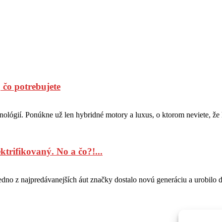
čo potrebujete
ológií. Ponúkne už len hybridné motory a luxus, o ktorom neviete, že h
rifikovaný. No a čo?!...
dno z najpredávanejších áut značky dostalo novú generáciu a urobilo 