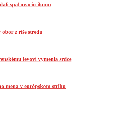
dali spaľovaciu ikonu
bor z ríše stredu
enskému levovi vymenia srdce
ho mena v európskom strihu