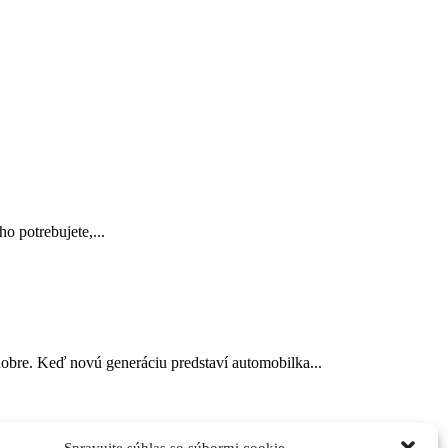
o potrebujete,...
dobre. Keď novú generáciu predstaví automobilka...
Spravujte súhlas so súbormi cookie