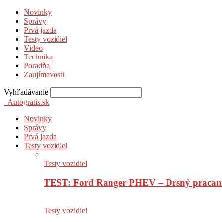
Novinky
Správy
Prvá jazda
Testy vozidiel
Video
Technika
Poradňa
Zaujímavosti
Vyhľadávanie
Autogratis.sk
Novinky
Správy
Prvá jazda
Testy vozidiel
Testy vozidiel
TEST: Ford Ranger PHEV – Drsný pracan
Testy vozidiel